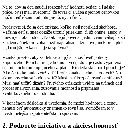
Na to, aby sa deti naučili rozoznávať hodnotu peňazí a ľudskej
práce, by si mali uvedomiť, že tovar či služba s jednou cenovkou
môžu mať rôznu hodnotu pre rôznych ľudí.
Predstavte si, že sa detí opýtate, koľko stojí napríklad skejtbord.
Väčšina detí si dnes dokáže urobiť prieskum, či už online, alebo v
miestnych obchodoch. No ak majú povedať jednu cenu, váhajú a sú
zmätené. Niektoré volia hneď najdrahšiu alternatívu, niektoré úplne
najlacnejšiu. Aká cena je tá správna?
Vzniká priestor, aby sa deti začali pýtať a zisťovať potreby
kupujúceho. Potreba určuje hodnotu veci, ktorá je často vyjadrená
cenou – ochotou kupujúceho zaplatiť. Kto teda skejtbord potrebuje?
Ako často ho bude využívať? Profesionálne alebo na oddych? Na
akom povrchu sa bude jazdiť? Musí mať bezpečnostné certifikáty?
Musí mať určitý dizajn? Pri týchto otázkach uvidíte na tvárach detí
proces analyzovania, zužovania možností a prijímania
kvalifikovaného rozhodnutia.
V konečnom dôsledku si uvedomia, že medzi hodnotou a cenou
nemusí byť automaticky znamienko rovná sa. Pomôže im to v
uvedomelejšom spotrebiteľskom správaní.
2.
Podporte iniciatívu a akcieschopnosť