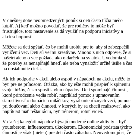
V dnešnej dobe neobmedzených ponúk si deti často túžia niečo
kúpiť. Aj keď možno povedať, že pre rodičov to môže byť
frustrujúce, toto nastavenie sa dá využiť na podporu iniciatívy a
akcieschopnosti.
Môžete sa detí spýtať, čo by mohli urobiť pre to, aby si zabezpečili
vytúženú vec. Deti sú veľmi kreatívne. Mnoho z nich odpovie, že si
našetrí alebo o vec požiada ako o darček na sviatok. Uvedomia si,
že potreby sa nenapĺňajú hneď, ale treba vynaložiť určité úsilie a čas
na dosiahnutie cieľa.
Ak ich podporíte v akcii alebo aspoň v nápadoch na akciu, môže to
byť pre ne prínosom. Otázka, ako by ešte mohli prispieť k splneniu
svojej túžby, často spustí lavínu nápadov. Deti spomínajú činnosti,
ktoré prirodzenie vedia robiť, napríklad pomoc s upratovaním,
starostlivosť o domácich miláčikov, vyrábanie rôznych vecí, pomoc
pri doučovaní alebo činnosti, v ktorých by sa chceli realizovať, ako
napríklad mať reštauráciu, byť trénerom, robiť videá.
V ďalšej kategórii nápadov bývajú moderné online aktivity – byť
youtuberom, influencerom, tiktokerom. Ekonomická podstata týchto
činností je však (nielen) pre deti často záhadou. Neuvedomujú si, že