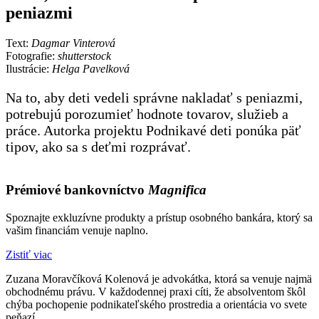
peniazmi
Text:
Dagmar Vinterová
Fotografie:
shutterstock
Ilustrácie:
Helga Pavelková
Na to, aby deti vedeli správne nakladať s peniazmi,
potrebujú porozumieť hodnote tovarov, služieb a
práce. Autorka projektu Podnikavé deti ponúka päť
tipov, ako sa s deťmi rozprávať.
Prémiové bankovníctvo
Magnifica
Spoznajte exkluzívne produkty a prístup osobného bankára, ktorý sa
vašim financiám venuje naplno.
Zistiť viac
Zuzana Moravčíková Kolenová je advokátka, ktorá sa venuje najmä
obchodnému právu. V každodennej praxi cíti, že absolventom škôl
chýba pochopenie podnikateľského prostredia a orientácia vo svete
peňazí.