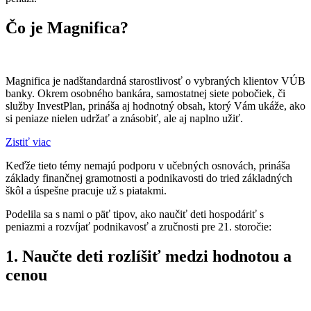
Čo je Magnifica?
Magnifica je nadštandardná starostlivosť o vybraných klientov VÚB
banky. Okrem osobného bankára, samostatnej siete pobočiek, či
služby InvestPlan, prináša aj hodnotný obsah, ktorý Vám ukáže, ako
si peniaze nielen udržať a znásobiť, ale aj naplno užiť.
Zistiť viac
Keďže tieto témy nemajú podporu v učebných osnovách, prináša
základy finančnej gramotnosti a podnikavosti do tried základných
škôl a úspešne pracuje už s piatakmi.
Podelila sa s nami o päť tipov, ako naučiť deti hospodáriť s
peniazmi a rozvíjať podnikavosť a zručnosti pre 21. storočie:
1.
Naučte deti rozlíšiť medzi hodnotou a
cenou