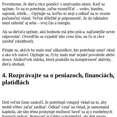
Povedzeme, že dieťa chce pomôcť s umývaním okien. Keď sa
spýtate, čo na to potrebuje, začne rozmýšľať – vedro, handru,
saponát, rebrík… Opýtajte sa, koľko to stojí a odkiaľ na to vezme
počiatočný vklad. Veľmi dôležité je pripomenúť, že do nákladov
musí zahrnúť aj seba – svoj čas a energiu.
Ak sa dieťaťa spýtate, akú hodnotu má jeho práca, najčastejšie nevie
odpovedať. Osvedčilo sa vyjadriť túto cenu tým, na čo si chce
zarobiť (skejtbord).
Pýtajte sa, akých by malo mať zákazníkov, kto potrebuje umyť okná
a ako ich osloví. Opýtajte sa, či by malo mať nejaké povolenie alebo
dozor. Akákoľvek otázka, ktorá poukáže na komplexnosť aktivity,
dieťa obohatí.
4.
Rozprávajte sa o peniazoch, financiách,
platidlách
Deti veľmi často zaskočí, že potrebujú vstupný vklad na to, aby
mohli vôbec začať zarábať. Odkiaľ vziať na vklad, je samostatná
kapitola, ale táto téma poskytuje možnosť baviť sa aj o rozdielnych
formách peňazí. Hotovosť je ľahko uchopiteľná, ale deti musia