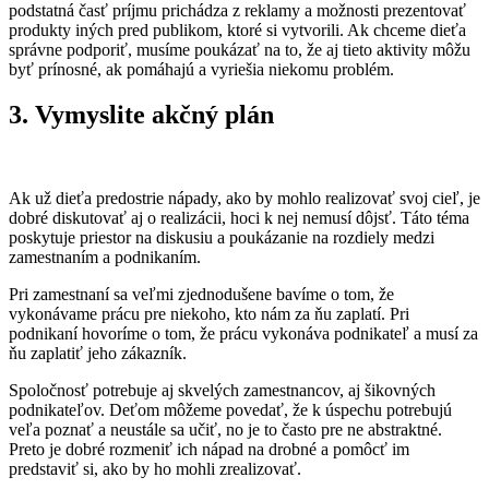
podstatná časť príjmu prichádza z reklamy a možnosti prezentovať
produkty iných pred publikom, ktoré si vytvorili. Ak chceme dieťa
správne podporiť, musíme poukázať na to, že aj tieto aktivity môžu
byť prínosné, ak pomáhajú a vyriešia niekomu problém.
3.
Vymyslite akčný plán
Ak už dieťa predostrie nápady, ako by mohlo realizovať svoj cieľ, je
dobré diskutovať aj o realizácii, hoci k nej nemusí dôjsť. Táto téma
poskytuje priestor na diskusiu a poukázanie na rozdiely medzi
zamestnaním a podnikaním.
Pri zamestnaní sa veľmi zjednodušene bavíme o tom, že
vykonávame prácu pre niekoho, kto nám za ňu zaplatí. Pri
podnikaní hovoríme o tom, že prácu vykonáva podnikateľ a musí za
ňu zaplatiť jeho zákazník.
Spoločnosť potrebuje aj skvelých zamestnancov, aj šikovných
podnikateľov. Deťom môžeme povedať, že k úspechu potrebujú
veľa poznať a neustále sa učiť, no je to často pre ne abstraktné.
Preto je dobré rozmeniť ich nápad na drobné a pomôcť im
predstaviť si, ako by ho mohli zrealizovať.