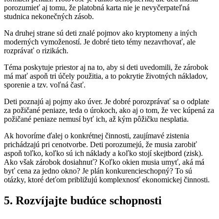
porozumieť aj tomu, že platobná karta nie je nevyčerpateľná
studnica nekonečných zásob.
Na druhej strane sú deti znalé pojmov ako kryptomeny a iných
moderných vymožeností. Je dobré tieto témy nezavrhovať, ale
rozprávať o rizikách.
Téma poskytuje priestor aj na to, aby si deti uvedomili, že zárobok
má mať aspoň tri účely použitia, a to pokrytie životných nákladov,
sporenie a tzv. voľná časť.
Deti poznajú aj pojmy ako úver. Je dobré porozprávať sa o odplate
za požičané peniaze, teda o úrokoch, ako aj o tom, že vec kúpená za
požičané peniaze nemusí byť ich, až kým pôžičku nesplatia.
Ak hovoríme ďalej o konkrétnej činnosti, zaujímavé zistenia
prichádzajú pri cenotvorbe. Deti porozumejú, že musia zarobiť
aspoň toľko, koľko sú ich náklady a koľko stojí skejtbord (zisk).
Ako však zárobok dosiahnuť? Koľko okien musia umyť, aká má
byť cena za jedno okno? Je plán konkurencieschopný? To sú
otázky, ktoré deťom približujú komplexnosť ekonomickej činnosti.
5.
Rozvíjajte budúce schopnosti