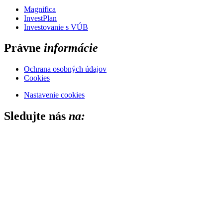
Magnifica
InvestPlan
Investovanie s VÚB
Právne
informácie
Ochrana osobných údajov
Cookies
Nastavenie cookies
Sledujte nás
na:
Close this module
RADY OD MAGNIFICA
Chceli by ste viac takýchto článkov?