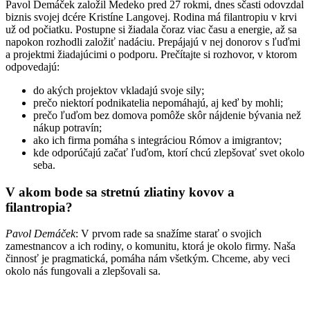
Pavol Demáček založil Medeko pred 27 rokmi, dnes sčasti odovzdal
biznis svojej dcére Kristíne Langovej. Rodina má filantropiu v krvi
už od počiatku. Postupne si žiadala čoraz viac času a energie, až sa
napokon rozhodli založiť nadáciu. Prepájajú v nej donorov s ľuďmi
a projektmi žiadajúcimi o podporu. Prečítajte si rozhovor, v ktorom
odpovedajú:
do akých projektov vkladajú svoje sily;
prečo niektorí podnikatelia nepomáhajú, aj keď by mohli;
prečo ľuďom bez domova pomôže skôr nájdenie bývania než
nákup potravín;
ako ich firma pomáha s integráciou Rómov a imigrantov;
kde odporúčajú začať ľuďom, ktorí chcú zlepšovať svet okolo
seba.
V akom bode sa stretnú zliatiny kovov a
filantropia?
Pavol Demáček
: V prvom rade sa snažíme starať o svojich
zamestnancov a ich rodiny, o komunitu, ktorá je okolo firmy. Naša
činnosť je pragmatická, pomáha nám všetkým. Chceme, aby veci
okolo nás fungovali a zlepšovali sa.