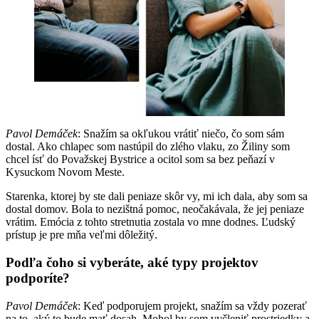
Pavol Demáček
: Snažím sa okľukou vrátiť niečo, čo som sám
dostal. Ako chlapec som nastúpil do zlého vlaku, zo Žiliny som
chcel ísť do Považskej Bystrice a ocitol som sa bez peňazí v
Kysuckom Novom Meste.
Starenka, ktorej by ste dali peniaze skôr vy, mi ich dala, aby som sa
dostal domov. Bola to nezištná pomoc, neočakávala, že jej peniaze
vrátim. Emócia z tohto stretnutia zostala vo mne dodnes. Ľudský
prístup je pre mňa veľmi dôležitý.
Podľa čoho si vyberáte, aké typy projektov
podporíte?
Pavol Demáček
: Keď podporujem projekt, snažím sa vždy pozerať
na to, aký to bude mať dosah. Mohol by som vyčleniť prostriedky a