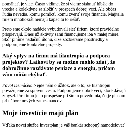
pomáhať, je viac. Často vidíme, že si vieme siahnuť hlbšie do
vrecka a kolektívne sa zložiť v prospech dobrej veci. Ale občas
ľudia nevedia, komu pomôcť, komu zveriť svoje financie. Majitelia
firiem mnohokrát nemajú kapacitu to riešiť.
Preto sme okolo nadácie vybudovali sieť firiem, ktoré pravidelne
prispievajú. Dnes už aktivity sami financujeme iba v malej miere.
Skôr plníme nadačnú úlohu, čiže zozbierame prostriedky a
podporujeme konkrétne projekty.
Aký vplyv na firmu má filantropia a podpora
projektov? Laikovi by sa možno mohlo zdať, že
dobročinne rozdávate peniaze a energiu, pričom
vám môžu chýbať.
Pavol Demáček
: Nejde nám o úžitok, ale o to, že filantropiu
považujeme za správnu cestu. Podporujeme dobré veci, ktoré dávajú
zmysel. Pre firmu je to prospešné pri šírení povedomia, čo je plusom
pri nábore nových zamestnancov.
Moje investície majú plán
Vďaka novej službe Investplan je váš bankár schopný namodelovať