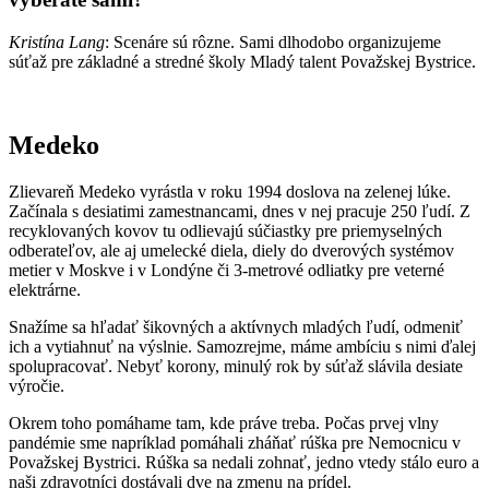
Kristína Lang
: Scenáre sú rôzne. Sami dlhodobo organizujeme
súťaž pre základné a stredné školy Mladý talent Považskej Bystrice.
Medeko
Zlievareň Medeko vyrástla v roku 1994 doslova na zelenej lúke.
Začínala s desiatimi zamestnancami, dnes v nej pracuje 250 ľudí. Z
recyklovaných kovov tu odlievajú súčiastky pre priemyselných
odberateľov, ale aj umelecké diela, diely do dverových systémov
metier v Moskve i v Londýne či 3-metrové odliatky pre veterné
elektrárne.
Snažíme sa hľadať šikovných a aktívnych mladých ľudí, odmeniť
ich a vytiahnuť na výslnie. Samozrejme, máme ambíciu s nimi ďalej
spolupracovať. Nebyť korony, minulý rok by súťaž slávila desiate
výročie.
Okrem toho pomáhame tam, kde práve treba. Počas prvej vlny
pandémie sme napríklad pomáhali zháňať rúška pre Nemocnicu v
Považskej Bystrici. Rúška sa nedali zohnať, jedno vtedy stálo euro a
naši zdravotníci dostávali dve na zmenu na prídel.