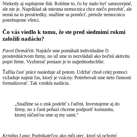
Niekedy aj suplujeme štát. Robíme to, čo by malo byť samozrejmé,
ale nie je. Napríklad ak miestna nemocnica chce niečo prerobiť, ale
nemá na to prostriedky, snažíme sa pomôcť, pretože nemocnicu
potrebujeme všetci.
Čo vás viedlo k tomu, že ste pred siedmimi rokmi
založili nadáciu?
Pavol Demáček
: Najskôr sme pomáhali individuálne či
prostredníctvom firmy, no už sme to nezvládali ako bočnú aktivitu
popri firme. Vyzbierať peniaze je to najjednoduchšie.
Ťažšia časť práce nasleduje až potom. Udržať chod celej pomoci
vyžaduje najmä čas, ktorý je vzácny. Potrebovali sme tieto činnosti
formalizovať. Tak vznikla nadácia.
„Snažíme sa o zisk podeliť s ľuďmi. Investujeme aj do
firmy, no z časti peňazí chceme podporiť komunitu,
ktorej súčasťou sme aj my sami.“
Kristína Lang
: Podnikateľov ako môj otec, ktorí sú ochotní