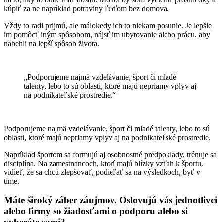
kúpiť za ne napríklad potraviny ľuďom bez domova.
Vždy to radi prijmú, ale málokedy ich to niekam posunie. Je lepšie
im pomôcť iným spôsobom, nájsť im ubytovanie alebo prácu, aby
nabehli na lepší spôsob života.
„Podporujeme najmä vzdelávanie, šport či mladé
talenty, lebo to sú oblasti, ktoré majú nepriamy vplyv aj
na podnikateľské prostredie.“
Podporujeme najmä vzdelávanie, šport či mladé talenty, lebo to sú
oblasti, ktoré majú nepriamy vplyv aj na podnikateľské prostredie.
Napríklad športom sa formujú aj osobnostné predpoklady, trénuje sa
disciplína. Na zamestnancoch, ktorí majú blízky vzťah k športu,
vidieť, že sa chcú zlepšovať, podieľať sa na výsledkoch, byť v
tíme.
Máte široký záber záujmov. Oslovujú vás jednotlivci
alebo firmy so žiadosťami o podporu alebo si
vyberáte sami?