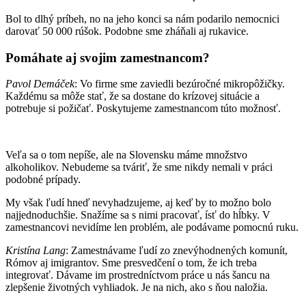
Bol to dlhý príbeh, no na jeho konci sa nám podarilo nemocnici
darovať 50 000 rúšok. Podobne sme zháňali aj rukavice.
Pomáhate aj svojim zamestnancom?
Pavol Demáček
: Vo firme sme zaviedli bezúročné mikropôžičky.
Každému sa môže stať, že sa dostane do krízovej situácie a
potrebuje si požičať. Poskytujeme zamestnancom túto možnosť.
Veľa sa o tom nepíše, ale na Slovensku máme množstvo
alkoholikov. Nebudeme sa tváriť, že sme nikdy nemali v práci
podobné prípady.
My však ľudí hneď nevyhadzujeme, aj keď by to možno bolo
najjednoduchšie. Snažíme sa s nimi pracovať, ísť do hĺbky. V
zamestnancovi nevidíme len problém, ale podávame pomocnú ruku.
Kristína Lang
: Zamestnávame ľudí zo znevýhodnených komunít,
Rómov aj imigrantov. Sme presvedčení o tom, že ich treba
integrovať. Dávame im prostredníctvom práce u nás šancu na
zlepšenie životných vyhliadok. Je na nich, ako s ňou naložia.