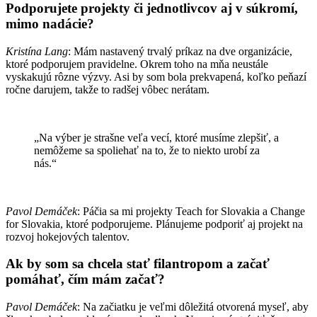
Podporujete projekty či jednotlivcov aj v súkromí,
mimo nadácie?
Kristína Lang
: Mám nastavený trvalý príkaz na dve organizácie,
ktoré podporujem pravidelne. Okrem toho na mňa neustále
vyskakujú rôzne výzvy. Asi by som bola prekvapená, koľko peňazí
ročne darujem, takže to radšej vôbec nerátam.
„Na výber je strašne veľa vecí, ktoré musíme zlepšiť, a
nemôžeme sa spoliehať na to, že to niekto urobí za
nás.“
Pavol Demáček
: Páčia sa mi projekty Teach for Slovakia a Change
for Slovakia, ktoré podporujeme. Plánujeme podporiť aj projekt na
rozvoj hokejových talentov.
Ak by som sa chcela stať filantropom a začať
pomáhať, čím mám začať?
Pavol Demáček
: Na začiatku je veľmi dôležitá otvorená myseľ, aby