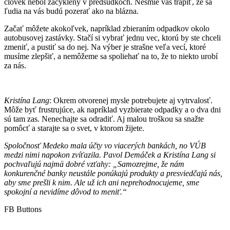
človek nebol zacyklený v predsudkoch. Nesmie vás trápiť, že sa
ľudia na vás budú pozerať ako na blázna.
Začať môžete akokoľvek, napríklad zbieraním odpadkov okolo
autobusovej zastávky. Stačí si vybrať jednu vec, ktorú by ste chceli
zmeniť, a pustiť sa do nej. Na výber je strašne veľa vecí, ktoré
musíme zlepšiť, a nemôžeme sa spoliehať na to, že to niekto urobí
za nás.
Kristína Lang
: Okrem otvorenej mysle potrebujete aj vytrvalosť.
Môže byť frustrujúce, ak napríklad vyzbierate odpadky a o dva dni
sú tam zas. Nenechajte sa odradiť. Aj malou troškou sa snažte
pomôcť a starajte sa o svet, v ktorom žijete.
Spoločnosť Medeko mala účty vo viacerých bankách, no VÚB
medzi nimi napokon zvíťazila. Pavol Demáček a Kristína Lang si
pochvaľujú najmä dobré vzťahy: „Samozrejme, že nám
konkurenčné banky neustále ponúkajú produkty a presviedčajú nás,
aby sme prešli k nim. Ale už ich ani neprehodnocujeme, sme
spokojní a nevidíme dôvod to meniť.“
FB Buttons