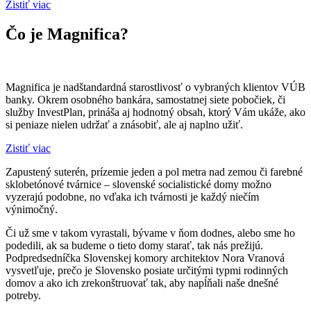
Zistiť viac
Čo je Magnifica?
Magnifica je nadštandardná starostlivosť o vybraných klientov VÚB
banky. Okrem osobného bankára, samostatnej siete pobočiek, či
služby InvestPlan, prináša aj hodnotný obsah, ktorý Vám ukáže, ako
si peniaze nielen udržať a znásobiť, ale aj naplno užiť.
Zistiť viac
Zapustený suterén, prízemie jeden a pol metra nad zemou či farebné
sklobetónové tvárnice – slovenské socialistické domy možno
vyzerajú podobne, no vďaka ich tvárnosti je každý niečím
výnimočný.
Či už sme v takom vyrastali, bývame v ňom dodnes, alebo sme ho
podedili, ak sa budeme o tieto domy starať, tak nás prežijú.
Podpredsedníčka Slovenskej komory architektov Nora Vranová
vysvetľuje, prečo je Slovensko posiate určitými typmi rodinných
domov a ako ich zrekonštruovať tak, aby napĺňali naše dnešné
potreby.