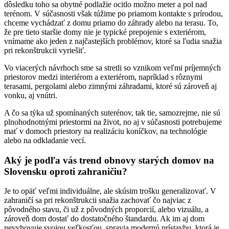
dôsledku toho sa obytné podlažie ocitlo možno meter a pol nad
terénom. V súčasnosti však túžime po priamom kontakte s prírodou,
chceme vychádzať z domu priamo do záhrady alebo na terasu. To,
že pre tieto staršie domy nie je typické prepojenie s exteriérom,
vnímame ako jeden z najčastejších problémov, ktoré sa ľudia snažia
pri rekonštrukcii vyriešiť.
Vo viacerých návrhoch sme sa stretli so vznikom veľmi príjemných
priestorov medzi interiérom a exteriérom, napríklad s rôznymi
terasami, pergolami alebo zimnými záhradami, ktoré sú zároveň aj
vonku, aj vnútri.
A čo sa týka už spomínaných suterénov, tak tie, samozrejme, nie sú
plnohodnotnými priestormi na život, no aj v súčasnosti potrebujeme
mať v domoch priestory na realizáciu koníčkov, na technológie
alebo na odkladanie vecí.
Aký je podľa vás trend obnovy starých domov na
Slovensku oproti zahraničiu?
Je to opäť veľmi individuálne, ale skúsim trošku generalizovať. V
zahraničí sa pri rekonštrukcii snažia zachovať čo najviac z
pôvodného stavu, či už z pôvodných proporcií, alebo vizuálu, a
zároveň dom dostať do dostatočného štandardu. Ak im aj dom
nevyhovuje svojou veľkosťou, spravia modernú prístavbu, ktorá je