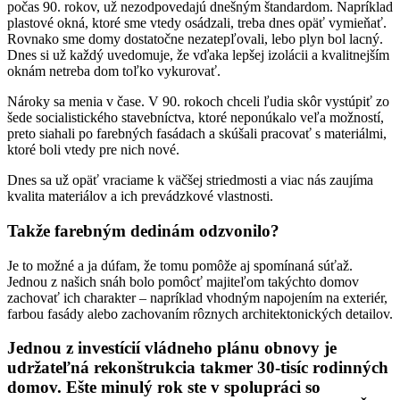
počas 90. rokov, už nezodpovedajú dnešným štandardom. Napríklad
plastové okná, ktoré sme vtedy osádzali, treba dnes opäť vymieňať.
Rovnako sme domy dostatočne nezatepľovali, lebo plyn bol lacný.
Dnes si už každý uvedomuje, že vďaka lepšej izolácii a kvalitnejším
oknám netreba dom toľko vykurovať.
Nároky sa menia v čase. V 90. rokoch chceli ľudia skôr vystúpiť zo
šede socialistického stavebníctva, ktoré neponúkalo veľa možností,
preto siahali po farebných fasádach a skúšali pracovať s materiálmi,
ktoré boli vtedy pre nich nové.
Dnes sa už opäť vraciame k väčšej striedmosti a viac nás zaujíma
kvalita materiálov a ich prevádzkové vlastnosti.
Takže farebným dedinám odzvonilo?
Je to možné a ja dúfam, že tomu pomôže aj spomínaná súťaž.
Jednou z našich snáh bolo pomôcť majiteľom takýchto domov
zachovať ich charakter – napríklad vhodným napojením na exteriér,
farbou fasády alebo zachovaním rôznych architektonických detailov.
Jednou z investícií vládneho plánu obnovy je
udržateľná rekonštrukcia takmer 30-tisíc rodinných
domov. Ešte minulý rok ste v spolupráci so