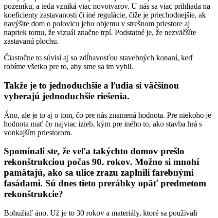
pozemku, a teda vzniká viac novotvarov. U nás sa viac prihliada na
koeficienty zastavanosti či iné regulácie, čiže je priechodnejšie, ak
navýšite dom o polovicu jeho objemu v strešnom priestore aj
napriek tomu, že vizuál značne trpí. Podstatné je, že nezväčšíte
zastavanú plochu.
Čiastočne to súvisí aj so zdĺhavosťou stavebných konaní, keď
robíme všetko pre to, aby sme sa im vyhli.
Takže je to jednoduchšie a ľudia si väčšinou
vyberajú jednoduchšie riešenia.
Áno, ale je to aj o tom, čo pre nás znamená hodnota. Pre niekoho je
hodnota mať čo najviac izieb, kým pre iného to, ako stavba hrá s
vonkajším priestorom.
Spomínali ste, že veľa takýchto domov prešlo
rekonštrukciou počas 90. rokov. Možno si mnohí
pamätajú, ako sa ulice zrazu zaplnili farebnými
fasádami. Sú dnes tieto prerábky opäť predmetom
rekonštrukcie?
Bohužiaľ áno. Už je to 30 rokov a materiály, ktoré sa používali