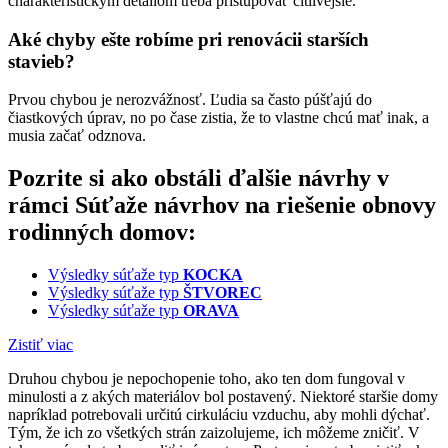
charakteristickým detailom treba pristupovať citlivejšie.
Aké chyby ešte robíme pri renovácii starších
stavieb?
Prvou chybou je nerozvážnosť. Ľudia sa často púšťajú do
čiastkových úprav, no po čase zistia, že to vlastne chcú mať inak, a
musia začať odznova.
Pozrite si ako obstáli ďalšie návrhy v
rámci Súťaže návrhov na riešenie obnovy
rodinných domov:
Výsledky súťaže typ
KOCKA
Výsledky súťaže typ
ŠTVOREC
Výsledky súťaže typ
ORAVA
Zistiť viac
Druhou chybou je nepochopenie toho, ako ten dom fungoval v
minulosti a z akých materiálov bol postavený. Niektoré staršie domy
napríklad potrebovali určitú cirkuláciu vzduchu, aby mohli dýchať.
Tým, že ich zo všetkých strán zaizolujeme, ich môžeme zničiť. V