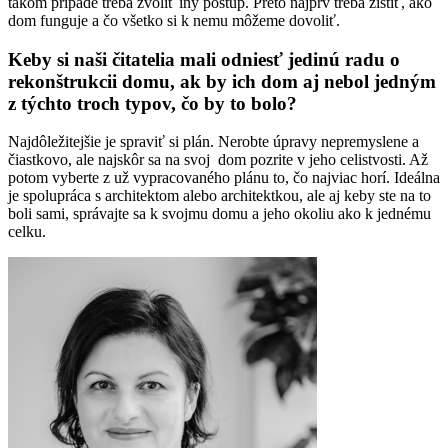
takom prípade treba zvoliť iný postup. Preto najprv treba zistiť, ako
dom funguje a čo všetko si k nemu môžeme dovoliť.
Keby si naši čitatelia mali odniesť jedinú radu o
rekonštrukcii domu, ak by ich dom aj nebol jedným
z týchto troch typov, čo by to bolo?
Najdôležitejšie je spraviť si plán. Nerobte úpravy nepremyslene a
čiastkovo, ale najskôr sa na svoj dom pozrite v jeho celistvosti. Až
potom vyberte z už vypracovaného plánu to, čo najviac horí. Ideálna
je spolupráca s architektom alebo architektkou, ale aj keby ste na to
boli sami, správajte sa k svojmu domu a jeho okoliu ako k jednému
celku.