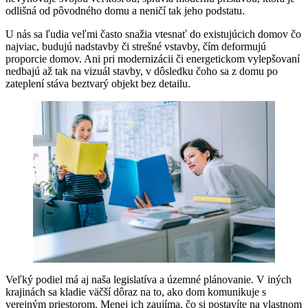
odlišná od pôvodného domu a neničí tak jeho podstatu.
U nás sa ľudia veľmi často snažia vtesnať do existujúcich domov čo
najviac, budujú nadstavby či strešné vstavby, čím deformujú
proporcie domov. Ani pri modernizácii či energetickom vylepšovaní
nedbajú až tak na vizuál stavby, v dôsledku čoho sa z domu po
zateplení stáva beztvarý objekt bez detailu.
Veľký podiel má aj naša legislatíva a územné plánovanie. V iných
krajinách sa kladie väčší dôraz na to, ako dom komunikuje s
verejným priestorom. Menej ich zaujíma, čo si postavíte na vlastnom