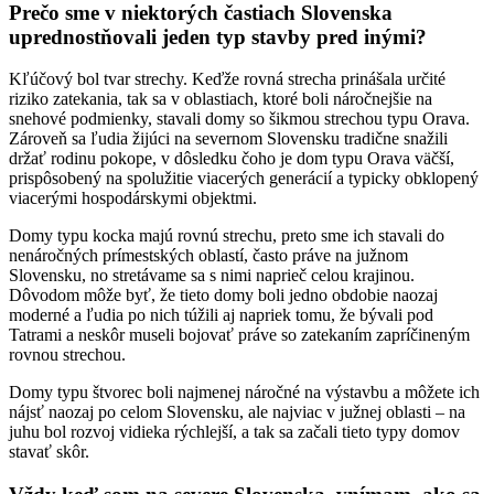
Prečo sme v niektorých častiach Slovenska
uprednostňovali jeden typ stavby pred inými?
Kľúčový bol tvar strechy. Keďže rovná strecha prinášala určité
riziko zatekania, tak sa v oblastiach, ktoré boli náročnejšie na
snehové podmienky, stavali domy so šikmou strechou typu Orava.
Zároveň sa ľudia žijúci na severnom Slovensku tradične snažili
držať rodinu pokope, v dôsledku čoho je dom typu Orava väčší,
prispôsobený na spolužitie viacerých generácií a typicky obklopený
viacerými hospodárskymi objektmi.
Domy typu kocka majú rovnú strechu, preto sme ich stavali do
nenáročných prímestských oblastí, často práve na južnom
Slovensku, no stretávame sa s nimi naprieč celou krajinou.
Dôvodom môže byť, že tieto domy boli jedno obdobie naozaj
moderné a ľudia po nich túžili aj napriek tomu, že bývali pod
Tatrami a neskôr museli bojovať práve so zatekaním zapríčineným
rovnou strechou.
Domy typu štvorec boli najmenej náročné na výstavbu a môžete ich
nájsť naozaj po celom Slovensku, ale najviac v južnej oblasti – na
juhu bol rozvoj vidieka rýchlejší, a tak sa začali tieto typy domov
stavať skôr.