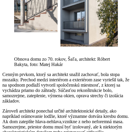
Obnova domu zo 70. rokov, Šaľa, architekt: Róbert
Bakyta, foto: Matej Hakár
Cenným prvkom, ktorý sa architekt snažil zachovať, bola stopa
mozaiky. Prechod medzi interiérom a exteriérom zase vyriešil tak, že
na spodnom podlaží vytvoril spoločenskú miestnosť, z ktorej sa
vychádza priamo do záhrady. Súčasťou rekonštrukcie bolo,
samozrejme, zateplenie, výmena okien, oprava strechy či izolácia
základov.
Zároveň architekt ponechal určité architektonické detaily, ako
napríklad orámovanie lodžie, ktoré významne dotvára kresbu domu.
Ak dom zateplíte hlava-nehlava,vznikne z neho neforemná masa.
Samozrejme, priestor domu musí byť izolovaný, ale k niektorým