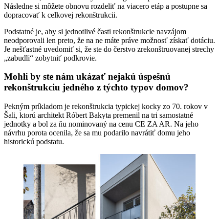
Následne si môžete obnovu rozdeliť na viacero etáp a postupne sa
dopracovať k celkovej rekonštrukcii.
Podstatné je, aby si jednotlivé časti rekonštrukcie navzájom
neodporovali len preto, že na ne máte práve možnosť získať dotáciu.
Je nešťastné uvedomiť si, že ste do čerstvo zrekonštruovanej strechy
„zabudli“ zobytniť podkrovie.
Mohli by ste nám ukázať nejakú úspešnú
rekonštrukciu jedného z týchto typov domov?
Pekným príkladom je rekonštrukcia typickej kocky zo 70. rokov v
Šali, ktorú architekt Róbert Bakyta premenil na tri samostatné
jednotky a bol za ňu nominovaný na cenu CE ZA AR. Na jeho
návrhu porota ocenila, že sa mu podarilo navrátiť domu jeho
historickú podstatu.