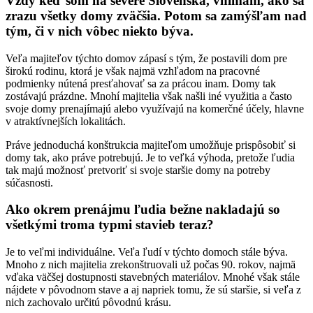
Vždy keď som na severe Slovenska, vnímam, ako sa
zrazu všetky domy zväčšia. Potom sa zamýšľam nad
tým, či v nich vôbec niekto býva.
Veľa majiteľov týchto domov zápasí s tým, že postavili dom pre
širokú rodinu, ktorá je však najmä vzhľadom na pracovné
podmienky nútená presťahovať sa za prácou inam. Domy tak
zostávajú prázdne. Mnohí majitelia však našli iné využitia a často
svoje domy prenajímajú alebo využívajú na komerčné účely, hlavne
v atraktívnejších lokalitách.
Práve jednoduchá konštrukcia majiteľom umožňuje prispôsobiť si
domy tak, ako práve potrebujú. Je to veľká výhoda, pretože ľudia
tak majú možnosť pretvoriť si svoje staršie domy na potreby
súčasnosti.
Ako okrem prenájmu ľudia bežne nakladajú so
všetkými troma typmi stavieb teraz?
Je to veľmi individuálne. Veľa ľudí v týchto domoch stále býva.
Mnoho z nich majitelia zrekonštruovali už počas 90. rokov, najmä
vďaka väčšej dostupnosti stavebných materiálov. Mnohé však stále
nájdete v pôvodnom stave a aj napriek tomu, že sú staršie, si veľa z
nich zachovalo určitú pôvodnú krásu.