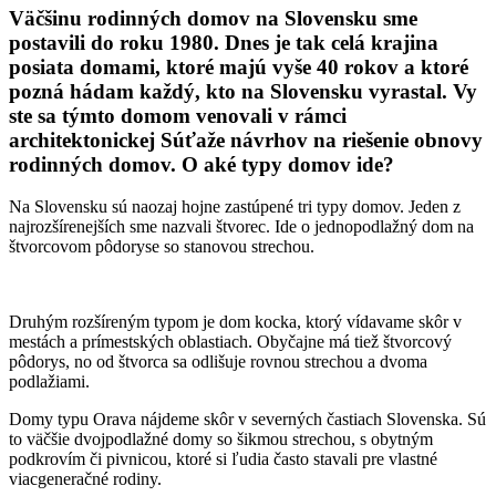
Väčšinu rodinných domov na Slovensku sme
postavili do roku 1980. Dnes je tak celá krajina
posiata domami, ktoré majú vyše 40 rokov a ktoré
pozná hádam každý, kto na Slovensku vyrastal. Vy
ste sa týmto domom venovali v rámci
architektonickej Súťaže návrhov na riešenie obnovy
rodinných domov. O aké typy domov ide?
Na Slovensku sú naozaj hojne zastúpené tri typy domov. Jeden z
najrozšírenejších sme nazvali štvorec. Ide o jednopodlažný dom na
štvorcovom pôdoryse so stanovou strechou.
Druhým rozšíreným typom je dom kocka, ktorý vídavame skôr v
mestách a prímestských oblastiach. Obyčajne má tiež štvorcový
pôdorys, no od štvorca sa odlišuje rovnou strechou a dvoma
podlažiami.
Domy typu Orava nájdeme skôr v severných častiach Slovenska. Sú
to väčšie dvojpodlažné domy so šikmou strechou, s obytným
podkrovím či pivnicou, ktoré si ľudia často stavali pre vlastné
viacgeneračné rodiny.