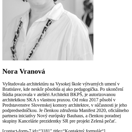
Nora Vranová
Vyštudovala architektúru na Vysokej škole výtvarných umení v
Bratislave, kde neskôr pôsobila aj ako pedagogička. Po ukončení
štúdia pracovala v ateliéri Architekti BKPŠ, je autorizovanou
architektkou SKA s vlastnou praxou. Od roku 2017 pôsobí v
Predstavenstve Slovenskej komory architektov, v súčasnosti je jeho
podpredsedníčkou. Je členkou združenia Manifest 2020, oficiálneho
partnera iniciatívy Nový európsky Bauhaus, a členkou poradnej
skupiny Kancelárie prezidentky SR pre projekt Zelená pečať.
[contact-form-7 id=“3181″ title=“Kontaktný formulár“]