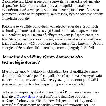
Z požiadaviek, ktoré si pre dom stanovíte, sa následne odvíja jeho
dispozičné riešenie a rovnako aj to, ako napríklad narábate s
exteriérom. Ďalšia vec je už spomínaná energetická efektívnosť a
parametre, ktoré na ňu vplývajú, ako fasáda, výplne otvorov, strecha
či izolácia podlahy.
Potom je to využitie obnoviteľných zdrojov energie a úsporných
technológií, ktoré sa dnes stávajú štandardom, ako napr. vetranie s
rekuperáciou tepla. Ďalším dôležitým prvkom je úspora energie v
lete. Stále sa bavíme o vykurovaní, ale aj v súvislosti s klimatickou
krízou začína byť väčší problém s chladením než s kúrením. Úsporu
energie môžeme docieliť tienením pomocou pergoly či žalúzií.
Je možné do väčšiny týchto domov takéto
technológie dostať?
Myslím, že áno. V niektorých oblastiach bez plynofikácie vieme
dokonca inštalovať tepelné čerpadlá, ktoré na prevádzku využívajú
iba elektrinu. Ešte viac dokážeme vyťažiť, ak k domu patrí väčší
pozemok a máme tepelné čerpadlo typu zem – vzduch.
Je to, samozrejme, aj otázka financií. SAŽP momentálne realizuje
iniciatívu
Obnov dom
, ktorej cieľom je finančne podporiť
udržateľnú obnovu starších domov. Príspevok iniciatívy možno
nemusí byť dostatočný na takúto komplexnú rekonštrukciu, no