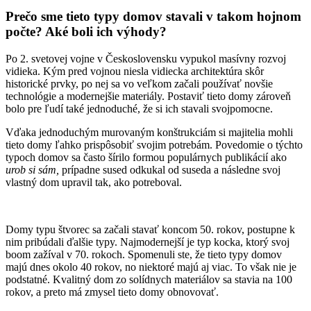
Prečo sme tieto typy domov stavali v takom hojnom
počte? Aké boli ich výhody?
Po 2. svetovej vojne v Československu vypukol masívny rozvoj
vidieka. Kým pred vojnou niesla vidiecka architektúra skôr
historické prvky, po nej sa vo veľkom začali používať novšie
technológie a modernejšie materiály. Postaviť tieto domy zároveň
bolo pre ľudí také jednoduché, že si ich stavali svojpomocne.
Vďaka jednoduchým murovaným konštrukciám si majitelia mohli
tieto domy ľahko prispôsobiť svojim potrebám. Povedomie o týchto
typoch domov sa často šírilo formou populárnych publikácií ako
urob si sám,
prípadne sused odkukal od suseda a následne svoj
vlastný dom upravil tak, ako potreboval.
Domy typu štvorec sa začali stavať koncom 50. rokov, postupne k
nim pribúdali ďalšie typy. Najmodernejší je typ kocka, ktorý svoj
boom zažíval v 70. rokoch. Spomenuli ste, že tieto typy domov
majú dnes okolo 40 rokov, no niektoré majú aj viac. To však nie je
podstatné. Kvalitný dom zo solídnych materiálov sa stavia na 100
rokov, a preto má zmysel tieto domy obnovovať.