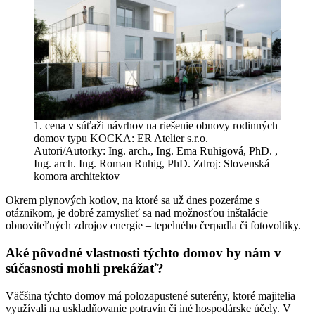
1. cena v súťaži návrhov na riešenie obnovy rodinných
domov typu KOCKA: ER Atelier s.r.o.
Autori/Autorky: Ing. arch., Ing. Ema Ruhigová, PhD. ,
Ing. arch. Ing. Roman Ruhig, PhD. Zdroj: Slovenská
komora architektov
Okrem plynových kotlov, na ktoré sa už dnes pozeráme s
otáznikom, je dobré zamyslieť sa nad možnosťou inštalácie
obnoviteľných zdrojov energie – tepelného čerpadla či fotovoltiky.
Aké pôvodné vlastnosti týchto domov by nám v
súčasnosti mohli prekážať?
Väčšina týchto domov má polozapustené suterény, ktoré majitelia
využívali na uskladňovanie potravín či iné hospodárske účely. V