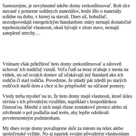
Samozrejme, je nevyhnutné takéto domy zrekonštruovať. Boli síce
stavané z pomerne solídnych materiálov, lenže išlo o materiály
solídne na dobu, v ktorej sa stavali. Dnes už, bohužiaľ,
nezodpovedajú energetickým štandardom: múry nemajú dostatočné
tepelnoizolačné vlastnosti, okná bývajú v zlom stave, nemajú
zateplené strechy…
Vnímam však príležitosť tieto domy zrekonštruovať a zároveň
uchovať ich tradičný vizuál. Veľa ľudí sa teraz sťahuje z mesta na
vidiek, no od svojich domov už očakávajú iný štandard ako ich
rodičia či starí rodičia. Povedzme, že mladý pár zdedil po starých
rodičoch starší dom a chce si ho prispôsobiť na súčasné pomery.
Vtedy treba myslieť na to, že tieto domy majú vlastnosti, ktoré úzko
súvisia s ich pôvodným využitím, napríklad s hospodárskou
činnosťou. Mnohé z nich majú rôzne zemiakové pivnice alebo sú
zdvihnuté o pol podlažia nad terén, aby lepšie odolávali
poveternostným podmienkam.
My dnes svoje domy považujeme skôr za miesto na relax alebo
spoločenské vyžitie. No aj napriek svojim pôvodným vlastnostiam