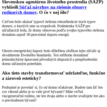
Slovenskou agentúrou životného prostredia (SAŽP)
vyhlásili
Súťaž návrhov na riešenie obnovy
rodinných domov
. O čo v nej išlo?
Cieľom bolo ukázať typové riešenia rekonštrukcie troch typov
domov, o ktorých sme sa rozprávali. Podmienka SAŽP pre
súťažiacich bola, že domy obnovou podľa svojho typového riešenia
dosiahnu aspoň 30-percentnú úsporu energií.
Okrem energetickej úspory bolo dôležitou zložkou tejto súťaže aj
skvalitnenie životného štandardu. Ten môžeme dosiahnuť
jednoduchými úpravami pôvodných dispozícií a prispôsobením
domu súčasným potrebám.
Ako tieto stavby transformovať udržateľne, funkčne
a zároveň esteticky?
Podstatné je povedať si, čo od domu očakávate. Budete tam žiť len
cez víkend alebo je to vaše prvé bývanie? Máte veľkú
viacgeneračnú rodinu, ste len dvaja alebo o stavbe uvažujete len ako
o prechodnom bývaní?