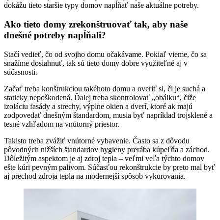
dokážu tieto staršie typy domov napĺňať naše aktuálne potreby.
Ako tieto domy zrekonštruovať tak, aby naše
dnešné potreby napĺňali?
Stačí vedieť, čo od svojho domu očakávame. Pokiaľ vieme, čo sa
snažíme dosiahnuť, tak sú tieto domy dobre využiteľné aj v
súčasnosti.
Začať treba konštrukciou takéhoto domu a overiť si, či je suchá a
staticky nepoškodená. Ďalej treba skontrolovať „obálku“, čiže
izoláciu fasády a strechy, výplne okien a dverí, ktoré ak majú
zodpovedať dnešným štandardom, musia byť napríklad trojsklené a
tesné vzhľadom na vnútorný priestor.
Takisto treba zvážiť vnútorné vybavenie. Často sa z dôvodu
pôvodných nižších štandardov hygieny prerába kúpeľňa a záchod.
Dôležitým aspektom je aj zdroj tepla – veľmi veľa týchto domov
ešte kúri pevným palivom. Súčasťou rekonštrukcie by preto mal byť
aj prechod zdroja tepla na modernejší spôsob vykurovania.