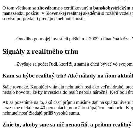
O tom všetkom sa
zhovárame
s certifikovaným
banskobystrickým
manažérsku pozíciu, v Slovenskej realitnej akadémii si rozšíril vzdela
servisu pri predaji i prenájme nehnuteľností.
„Onedlho po mojej investícii prišiel rok 2009 a finančná kríza.
Signály z realitného trhu
„Zvyšuje sa počet ľudí, ktorí žijú sami a chcú bývať vo svojom
Kam sa hýbe realitný trh? Aké nálady na ňom aktuá
Stále rovnaké. Kupujúci vnímajú nehnuteľnosti ako veľmi drahé, pred
nedalo hovoriť, že by investícia do realít nebola náročná. Keď boli ú
Ak sa pozeráme na to, akú časť príjmu musíme dať na splátku úveru na
teraz sme niekde na 40 percentách, no má to stúpajúcu tendenciu. Kup
nehnuteľnosť žiadajú príliš vysokú sumu.
Znie to, akoby sme sa nič nenaučili, a pritom realitn