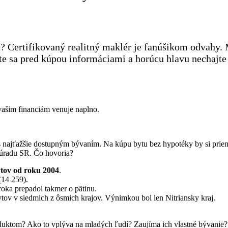
ícia? Certifikovaný realitný maklér je fanúšikom odvah
jte sa pred kúpou informáciami a horúcu hlavu nechajt
vašim financiám venuje naplno.
s najťažšie dostupným bývaním. Na kúpu bytu bez hypotéky by si prie
o úradu SR. Čo hovoria?
tov od roku 2004
.
(14 259).
oka prepadol takmer o pätinu.
tov v siedmich z ôsmich krajov. Výnimkou bol len Nitriansky kraj.
duktom? Ako to vplýva na mladých ľudí? Zaujíma ich vlastné bývanie?