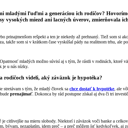
mi mladými ľuďmi a generáciou ich rodičov? Hovoríme
 vysokých miezd ani lacných úverov, zmierňovala ich š
lebo prinajmenšom rešpekt a ten je niekedy až prehnaný. Tiež som si ak
za, takže som si v krátkom čase vyskúšal pády na realitnom trhu, ale po
Opatrnosť mladých možno súvisí aj s tým, že rástli v rodinách, ktoré 
 je u nás nízky.
 na rodičoch videli, aký záväzok je hypotéka?
šie stretávam s tým, že mladý človek sa
chce dostať k hypotéke
, ale v
ý bude
prenajímať
. Dokonca by rád postupne získal aj dva či tri inve
je citlivejšie na mieru slobody. Niektorí i záväzok voči banke a celk
tím, bývam, nezaplatím, idem preč – a preč môžem ísť kedykoľvek, aj z