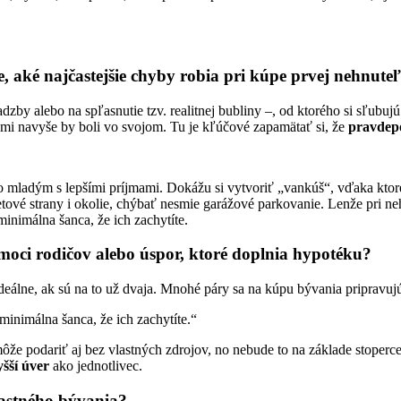
e, aké najčastejšie chyby robia pri kúpe prvej nehnute
zby alebo na spľasnutie tzv. realitnej bubliny –, od ktorého si sľubujú
urami navyše by boli vo svojom. Tu je kľúčové zapamätať si, že
pravdep
 to mladým s lepšími príjmami. Dokážu si vytvoriť „vankúš“, vďaka kt
etové strany i okolie, chýbať nesmie garážové parkovanie. Lenže pri ne
minimálna šanca, že ich zachytíte.
moci rodičov alebo úspor, ktoré doplnia hypotéku?
ideálne, ak sú na to už dvaja. Mnohé páry sa na kúpu bývania pripravujú
minimálna šanca, že ich zachytíte.“
môže podariť aj bez vlastných zdrojov, no nebude to na základe stope
šší úver
ako jednotlivec.
astného bývania?