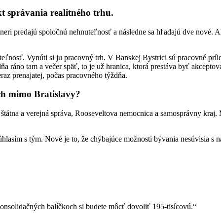
t správania realitného trhu.
rtneri predajú spoločnú nehnuteľnosť a následne sa hľadajú dve nové.
eľnosť. Vynúti si ju pracovný trh. V Banskej Bystrici sú pracovné príle
a ráno tam a večer späť, to je už hranica, ktorá prestáva byť akceptov
neraz prenajatej, počas pracovného týždňa.
ch mimo Bratislavy?
 štátna a verejná správa, Rooseveltova nemocnica a samosprávny kraj. 
úhlasím s tým. Nové je to, že chýbajúce možnosti bývania nesúvisia s n
konsolidačných balíčkoch si budete môcť dovoliť 195-tisícovú.“