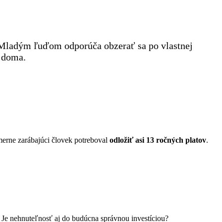
y. Mladým ľuďom odporúča obzerať sa po vlastnej
e doma.
merne zarábajúci človek potreboval
odložiť asi 13 ročných platov
.
 Je nehnuteľnosť aj do budúcna správnou investíciou?