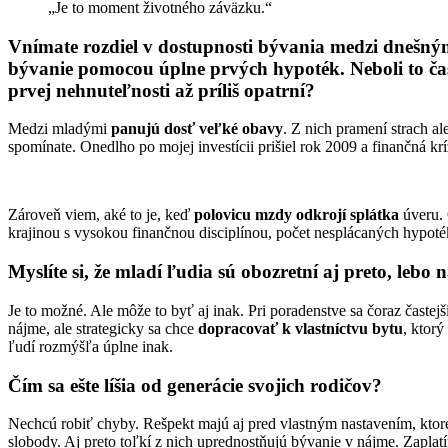
„Je to moment životného záväzku.“
Vnímate rozdiel v dostupnosti bývania medzi dnešný
bývanie pomocou úplne prvých hypoték. Neboli to časy
prvej nehnuteľnosti až príliš opatrní?
Medzi mladými
panujú dosť veľké obavy
. Z nich pramení strach a
spomínate. Onedlho po mojej investícii prišiel rok 2009 a finančná krí
Zároveň viem, aké to je, keď
polovicu mzdy odkrojí splátka
úveru. 
krajinou s vysokou finančnou disciplínou, počet nesplácaných hypoték
Myslíte si, že mladí ľudia sú obozretní aj preto, lebo
Je to možné. Ale môže to byť aj inak. Pri poradenstve sa čoraz častej
nájme, ale strategicky sa chce
dopracovať k vlastníctvu bytu
, ktor
ľudí rozmýšľa úplne inak.
Čím sa ešte líšia od generácie svojich rodičov?
Nechcú robiť chyby. Rešpekt majú aj pred vlastným nastavením, ktoré 
slobody. Aj preto toľkí z nich uprednostňujú bývanie v nájme. Zapla