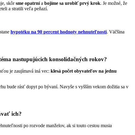
je, skôr
sme opatrní
a
bojíme sa urobiť prvý krok
. Je možné, že
eli a stratili veľa peňazí.
ostane
hypotéku na 90 percent hodnoty nehnuteľnosti
. Väčšina
 téma nastupujúcich konsolidačných rokov?
sťou je zaujímavá iná vec:
klesá počet obyvateľov na jednu
trhu bude rásť dopyt po bývaní. Navyše s vyšším vekom dožitia sa v
ávať ich?
nehnuteľnosti po rozvode manželov, ak si touto cestou musia