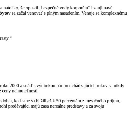
ila natoľko, že opustil „bezpečné vody korporátu“ i zaujímavú
 bytov
sa začal venovať s plným nasadením. Venuje sa komplexnému
rasty.“
d roku 2000 a snáď s výnimkou pár predchádzajúcich rokov sa nikdy
é ceny nehnuteľností.
bdobia, keď sme sa blížili až k 50 percentám z mesačného príjmu,
ohí predávajúci majú zasa nereálne predstavy a za svoju