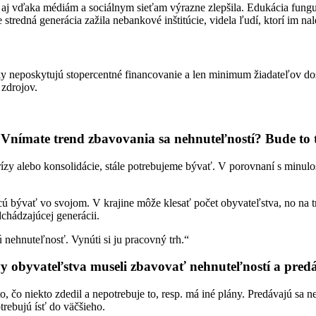
 aj vďaka médiám a sociálnym sieťam výrazne zlepšila. Edukácia fungu
stredná generácia zažila nebankové inštitúcie, videla ľudí, ktorí im nalet
y neposkytujú stopercentné financovanie a len minimum žiadateľov d
 zdrojov.
? Vnímate trend zbavovania sa nehnuteľností? Bude to
ízy alebo konsolidácie, stále potrebujeme bývať. V porovnaní s minulo
chcú bývať vo svojom. V krajine môže klesať počet obyvateľstva, no na 
chádzajúcej generácii.
ú nehnuteľnosť. Vynúti si ju pracovný trh.“
vy obyvateľstva museli zbavovať nehnuteľností a pred
, čo niekto zdedil a nepotrebuje to, resp. má iné plány. Predávajú sa 
trebujú ísť do väčšieho.