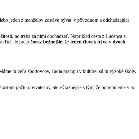
 Alebo jeden z manželov zostáva bývať v pôvodnom a odchádzajúci
žitosti, no treba za nimi dochádzať. Napríklad cesta z Lučenca si
ateľná. Je preto
čoraz bežnejšie
, že
jeden človek býva v dvoch
Máme tu veľa športovcov, ľudia pracujú v kultúre, sú tu vysoké školy.
árastom počtu obyvateľov, ale výraznejšie s tým, že potrebujeme viac