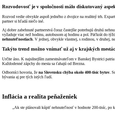
Rozvodovosť je v spoločnosti málo diskutovaný aspek
Rozvod vedie obvykle aspoň jedného z dvojice na realitný trh. Expa
partner si hľadá niečo iné.
Aj dobre zabehnuté partnerstvá čoraz častejšie potrebujú druhú nehnut
vyžaduje viac než hodinu, autobusom aj hodinu a pol. Päťkrát do týždň
nehnuteľnostiach
. V jednej, obvykle vlastnej, s rodinou, v druhej, 
Takýto trend možno vnímať už aj v krajských mestá
Určite áno. K najsilnejším zamestnávateľom v Banskej Bystrici patria
Každodenné zápchy do mesta sa ťahajú od Brezna.
Odborníci hovoria, že
na Slovensku chýba okolo 400-tisíc bytov
. S
bývania aj pre tých istých ľudí.
Inflácia a realita peňaženiek
„Ak ste plánovali kúpiť nehnuteľnosť v hodnote 200-tisíc, po 