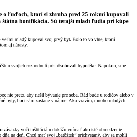
 o ľuďoch, ktorí si zhruba pred 25 rokmi kupovali
tátna bonifikácia. Sú terajší mladí ľudia pri kúpe
o veľmi mladý kupoval svoj prvý byt. Bolo to vo vlne, ktorú
tom aj nárasty.
väčšinu svojich rozhodnutí prispôsobovali hypotéke. Napokon, sme
ôbec nie preto, aby riešil bývanie pre seba. Rád bude u rodičov alebo v
stičné byty, hoci sám zostane v nájme. Ako vravím, mnoho mladých
ovo záväzky voči inštitúciám dokážu vnímať ako isté obmedzenie
o dňa na deň. Chcú mať svoj „batôžtek“ prichystaný, aby sa mohli