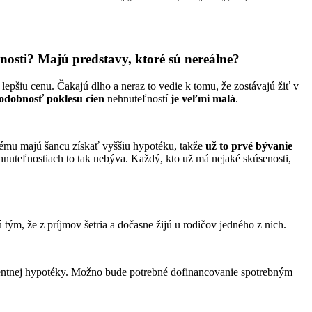
ľnosti? Majú predstavy, ktoré sú nereálne?
 lepšiu cenu. Čakajú dlho a neraz to vedie k tomu, že zostávajú žiť v
odobnosť poklesu cien
nehnuteľností
je veľmi malá
.
orému majú šancu získať vyššiu hypotéku, takže
už to prvé bývanie
hnuteľnostiach to tak nebýva. Každý, kto už má nejaké skúsenosti,
 tým, že z príjmov šetria a dočasne žijú u rodičov jedného z nich.
rcentnej hypotéky. Možno bude potrebné dofinancovanie spotrebným