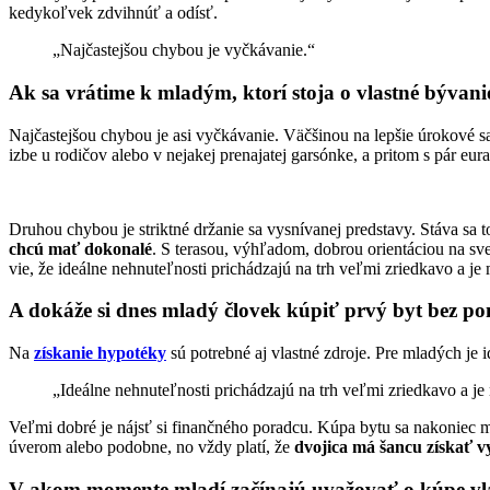
kedykoľvek zdvihnúť a odísť.
„Najčastejšou chybou je vyčkávanie.“
Ak sa vrátime k mladým, ktorí stoja o vlastné bývani
Najčastejšou chybou je asi vyčkávanie. Väčšinou na lepšie úrokové sad
izbe u rodičov alebo v nejakej prenajatej garsónke, a pritom s pár e
Druhou chybou je striktné držanie sa vysnívanej predstavy. Stáva sa
chcú mať dokonalé
. S terasou, výhľadom, dobrou orientáciou na sv
vie, že ideálne nehnuteľnosti prichádzajú na trh veľmi zriedkavo a je 
A dokáže si dnes mladý človek kúpiť prvý byt bez po
Na
získanie hypotéky
sú potrebné aj vlastné zdroje. Pre mladých je 
„Ideálne nehnuteľnosti prichádzajú na trh veľmi zriedkavo a je 
Veľmi dobré je nájsť si finančného poradcu. Kúpa bytu sa nakoniec 
úverom alebo podobne, no vždy platí, že
dvojica má šancu získať vy
V akom momente mladí začínajú uvažovať o kúpe vl