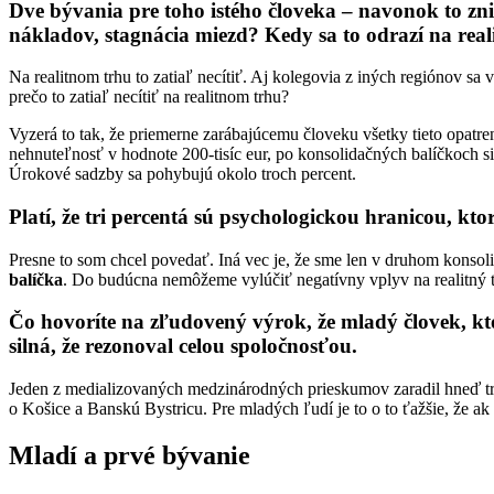
Dve bývania pre toho istého človeka – navonok to zni
nákladov, stagnácia miezd? Kedy sa to odrazí na rea
Na realitnom trhu to zatiaľ necítiť. Aj kolegovia z iných regiónov sa
prečo to zatiaľ necítiť na realitnom trhu?
Vyzerá to tak, že priemerne zarábajúcemu človeku všetky tieto opatre
nehnuteľnosť v hodnote 200-tisíc eur, po konsolidačných balíčkoch si
Úrokové sadzby sa pohybujú okolo troch percent.
Platí, že tri percentá sú psychologickou hranicou, 
Presne to som chcel povedať. Iná vec je, že sme len v druhom konso
balíčka
. Do budúcna nemôžeme vylúčiť negatívny vplyv na realitný t
Čo hovoríte na zľudovený výrok, že mladý človek, kt
silná, že rezonoval celou spoločnosťou.
Jeden z medializovaných medzinárodných prieskumov zaradil hneď tri
o Košice a Banskú Bystricu. Pre mladých ľudí je to o to ťažšie, že ak
Mladí a prvé bývanie