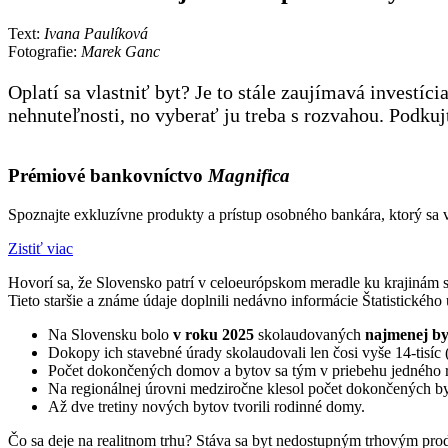
Text:
Ivana Paulíková
Fotografie:
Marek Ganc
Oplatí sa vlastniť byt? Je to stále zaujímavá invest
nehnuteľnosti, no vyberať ju treba s rozvahou. Podku
Prémiové bankovníctvo
Magnifica
Spoznajte exkluzívne produkty a prístup osobného bankára, ktorý sa 
Zistiť viac
Hovorí sa, že Slovensko patrí v celoeurópskom meradle ku krajinám 
Tieto staršie a známe údaje doplnili nedávno informácie Štatistickéh
Na Slovensku bolo
v roku 2025
skolaudovaných
najmenej by
Dokopy ich stavebné úrady skolaudovali len čosi vyše 14-tisíc 
Počet dokončených domov a bytov sa tým v priebehu jedného r
Na regionálnej úrovni medziročne klesol počet dokončených by
Až dve tretiny nových bytov tvorili rodinné domy.
Čo sa deje na realitnom trhu? Stáva sa byt nedostupným trhovým pro