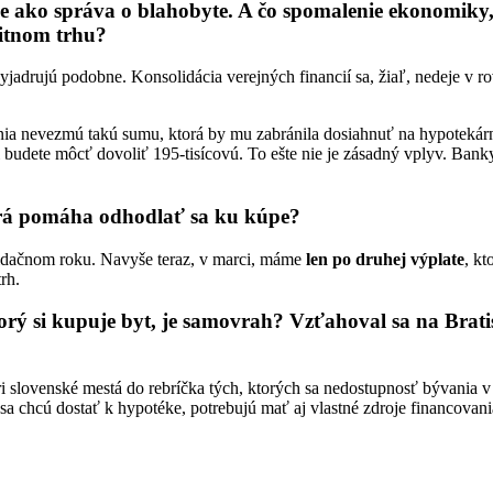
e ako správa o blahobyte. A čo spomalenie ekonomiky, k
litnom trhu?
 vyjadrujú podobne. Konsolidácia verejných financií sa, žiaľ, nedeje v 
nia nevezmú takú sumu, ktorá by mu zabránila dosiahnuť na hypotekárny
 budete môcť dovoliť 195-tisícovú. To ešte nie je zásadný vplyv. Bank
ktorá pomáha odhodlať sa ku kúpe?
lidačnom roku. Navyše teraz, v marci, máme
len po druhej výplate
, kt
rh.
orý si kupuje byt, je samovrah? Vzťahoval sa na Brati
 slovenské mestá do rebríčka tých, ktorých sa nedostupnosť bývania v
 sa chcú dostať k hypotéke, potrebujú mať aj vlastné zdroje financovani