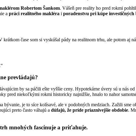
 maklérom Robertom Šankom
. Vášeň pre reality ho pred rokmi pohlt
nie a
práci realitného makléra
i
poradenstvu pri kúpe investičných
 V krátkom čase som si vyskúšal pády na realitnom trhu, ale potom aj ná
.“
lne prevládajú?
ávajúcim by sa páčili ešte vyššie ceny. Hypotekárne úvery sú u nás o
roky pred niekoľkými rokmi historicky najnižšie, hnalo to nahor samotn
 bývanie, je to síce kolísavé, ale v podobných medziach. Zažili sme o
ujúci preto často váhajú a
dúfajú, že príde priaznivejšie obdobie
. Mn
ý trh mnohých fascinuje a priťahuje.