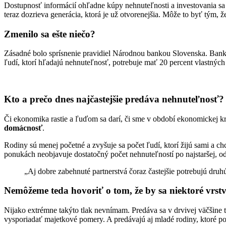
Dostupnosť informácií ohľadne kúpy nehnuteľnosti a investovania sa
teraz dozrieva generácia, ktorá je už otvorenejšia. Môže to byť tým, že 
Zmenilo sa ešte niečo?
Zásadné bolo sprísnenie pravidiel Národnou bankou Slovenska. Bank
ľudí, ktorí hľadajú nehnuteľnosť, potrebuje mať 20 percent vlastných
Kto a prečo dnes najčastejšie predáva nehnuteľnosť
Či ekonomika rastie a ľuďom sa darí, či sme v období ekonomickej kr
domácnosť
.
Rodiny sú menej početné a zvyšuje sa počet ľudí, ktorí žijú sami a 
ponukách neobjavuje dostatočný počet nehnuteľností po najstaršej, od
„Aj dobre zabehnuté partnerstvá čoraz častejšie potrebujú druh
Nemôžeme teda hovoriť o tom, že by sa niektoré vrst
Nijako extrémne takýto tlak nevnímam. Predáva sa v drvivej väčšine to
vysporiadať majetkové pomery. A predávajú aj mladé rodiny, ktoré po