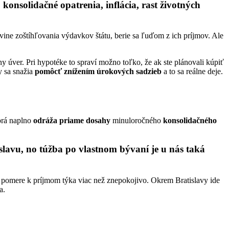
onsolidačné opatrenia, inflácia, rast životných
rovine zoštíhľovania výdavkov štátu, berie sa ľuďom z ich príjmov. Ale
 úver. Pri hypotéke to spraví možno toľko, že ak ste plánovali kúpiť
y sa snažia
pomôcť znížením úrokových sadzieb
a to sa reálne deje.
orá naplno
odráža priame dosahy
minuloročného
konsolidačného
slavu, no túžba po vlastnom bývaní je u nás taká
 pomere k príjmom týka viac než znepokojivo. Okrem Bratislavy ide
a.