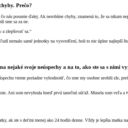
 chyby. Prečo?
to, čo nás posunie ďalej. Ak nerobíme chyby, znamená to, že sa nika
ili sme sa za ne.
 a zlepšovať sa.“
udí nemalo samé jednotky na vysvedčení, boli to nie úplne najlepší štu
a nejaké svoje neúspechy a na to, ako ste sa s nimi vy
eúspechu vieme poriadne vyhodnotiť, čo sme my osobne urobili zle, pre
nie. Ani som nevyhrala hneď prvú tanečnú súťaž. Musela som veľa a tvr
.
matky, ak ste s deťmi menej ako 24 hodín denne. Vždy je lepšia matka 