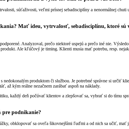
alosti, súťaživosti, veľmi prísnej sebadisciplíny a nenormálnej chuti uč
ania? Mať ideu, vytrvalosť, sebadisciplínu, ktoré sú v
 podporené. Analyzoval, prečo niektoré uspejú a prečo iné nie. Výsled
 produkt. Ale kľúčový je timing. Klienti musia mať potrebu, resp. nejak
s nedokonalým produktom či službou. Je potrebné správne si určiť klient
 stáť, až kým reálne nezačnem zarábať aspoň na náklady.
tiku, každý deň počúvať klientov a zlepšovať sa, vybrať si do tímu spr
á pre podnikanie?
ážky, obklopovať sa oveľa šikovnejšími ľuďmi a od nich sa učiť, mať j