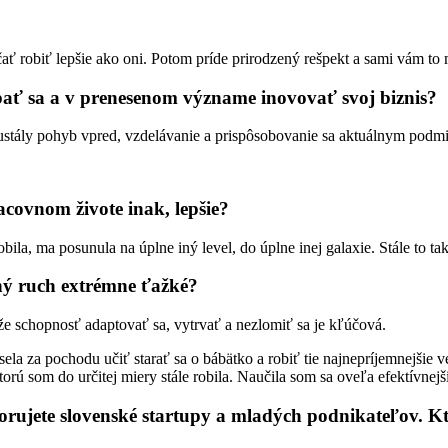
ať robiť lepšie ako oni. Potom príde prirodzený rešpekt a sami vám to 
ýbať sa a v prenesenom význame inovovať svoj biznis?
neustály pohyb vpred, vzdelávanie a prispôsobovanie sa aktuálnym pod
racovnom živote inak, lepšie?
ila, ma posunula na úplne iný level, do úplne inej galaxie. Stále to t
vný ruch extrémne ťažké?
a že schopnosť adaptovať sa, vytrvať a nezlomiť sa je kľúčová.
la za pochodu učiť starať sa o bábätko a robiť tie najnepríjemnejšie ve
torú som do určitej miery stále robila. Naučila som sa oveľa efektívne
orujete slovenské startupy a mladých podnikateľov. Kt