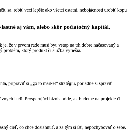
iť sa, robiť veci lepšie ako všetci ostatní, nebojácnosti urobiť kopu
lastné aj vám, alebo skôr počiatočný kapitál,
ok je, že v prvom rade musí byť vstup na trh dobre načasovaný a
ý problém, ktorý produkt či služba vyriešia.
a, pripraviť si „go to market“ stratégiu, poriadne si spraviť
ávnych ľudí. Prosperujúci biznis príde, ak budeme na projekte či
asný cieľ, čo chce dosiahnuť, a za tým si ísť, nepochybovať o sebe.