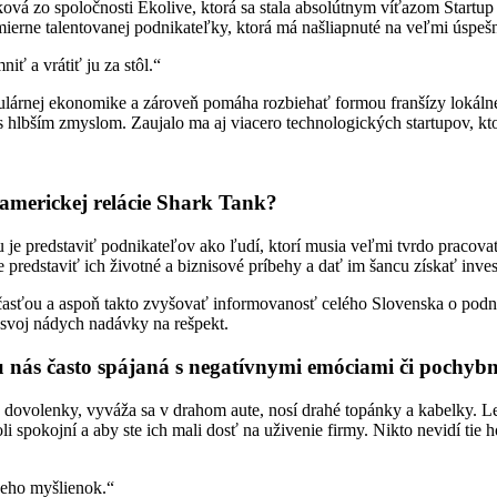
ková zo spoločnosti Ekolive, ktorá sa stala absolútnym víťazom Startup
rne talentovanej podnikateľky, ktorá má našliapnuté na veľmi úspešn
ť a vrátiť ju za stôl.“
irkulárnej ekonomike a zároveň pomáha rozbiehať formou franšízy lokál
 hlbším zmyslom. Zaujalo ma aj viacero technologických startupov, ktor
 americkej relácie Shark Tank?
 je predstaviť podnikateľov ako ľudí, ktorí musia veľmi tvrdo pracovať 
redstaviť ich životné a biznisové príbehy a dať im šancu získať inves
účasťou a aspoň takto zvyšovať informovanosť celého Slovenska o pod
 svoj nádych nadávky na rešpekt.
 nás často spájaná s negatívnymi emóciami či pochybnos
ahé dovolenky, vyváža sa v drahom aute, nosí drahé topánky a kabelky. 
li spokojní a aby ste ich mali dosť na uživenie firmy. Nikto nevidí tie 
jeho myšlienok.“