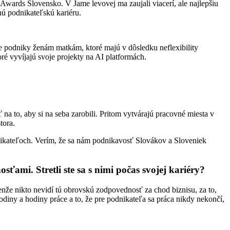
 Awards Slovensko. V Jame levovej ma zaujali viacerí, ale najlepšiu
ú podnikateľskú kariéru.
ne podniky ženám matkám, ktoré majú v dôsledku neflexibility
é vyvíjajú svoje projekty na AI platformách.
na to, aby si na seba zarobili. Pritom vytvárajú pracovné miesta v
tora.
nikateľoch. Verím, že sa nám podnikavosť Slovákov a Sloveniek
ťami. Stretli ste sa s nimi počas svojej kariéry?
Lenže nikto nevidí tú obrovskú zodpovednosť za chod biznisu, za to,
hodiny a hodiny práce a to, že pre podnikateľa sa práca nikdy nekončí,