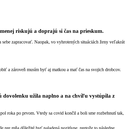
menej riskujú a doprajú si čas na prieskum.
a sebe zapracovať. Naopak, vo vyhrotených situáciách ženy veľakrát
biť a zároveň musím byť aj matkou a mať čas na svojich drobcov.
ú dovolenku užila naplno a na chvíľu vystúpila z
a pol roka po prvom. Vtedy sa covid končil a boli sme rozbehnutí tak,
Je pre mňa dôležité byť naladená pozitívne, pretože to následne