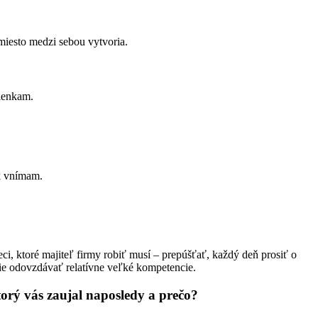
miesto medzi sebou vytvoria.
mienkam.
ak vnímam.
ci, ktoré majiteľ firmy robiť musí – prepúšťať, každý deň prosiť o
jšie odovzdávať relatívne veľké kompetencie.
orý vás zaujal naposledy a prečo?