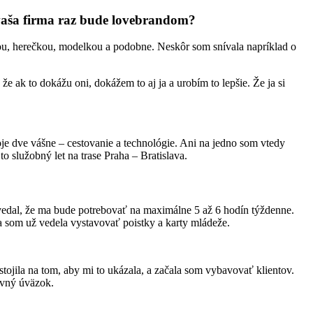
a vaša firma raz bude lovebrandom?
ou, herečkou, modelkou a podobne. Neskôr som snívala napríklad o
 ak to dokážu oni, dokážem to aj ja a urobím to lepšie. Že ja si
oje dve vášne – cestovanie a technológie. Ani na jedno som vtedy
o služobný let na trase Praha – Bratislava.
ovedal, že ma bude potrebovať na maximálne 5 až 6 hodín týždenne.
ja som už vedela vystavovať poistky a karty mládeže.
ástojila na tom, aby mi to ukázala, a začala som vybavovať klientov.
ovný úväzok.