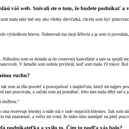
hlási váš web. Snívali ste o tom, že budete podnikať 
om mala také isté sny ako všetky dievčatká, chcela som byť princezn
lo výsledkom hnevu. Nahnevali ma moji šéfovia a ja som si povedala, že
 Náhodou som sa dostala aj do cestovnej kancelárie a tam sa spojili m
nancovali. V lietadle som sedela prvýkrát, keď som mala 19 rokov. Bol t
ovnému ruchu?
tak som sa išla pozrieť a porozprávať s majiteľom, ktorý mi najprv p
rá tam pracovala, a začala som jej pomáhať, lebo tam mala dlhý rad a 
i službou.“
o ona rezervuje letenky a stále má v rade stojacich klientov. Tak som n
 to má znamenať, a večer mi volal, že mám ráno nastúpiť na plný prac
adá podnikateľka a vyšlo to. Čím to podľa vás bolo?