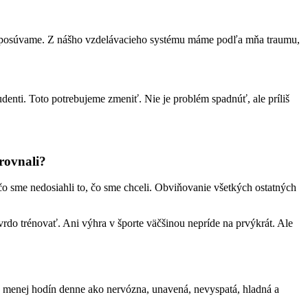
m neposúvame. Z nášho vzdelávacieho systému máme podľa mňa traumu,
denti. Toto potrebujeme zmeniť. Nie je problém spadnúť, ale príliš
rovnali?
čo sme nedosiahli to, čo sme chceli. Obviňovanie všetkých ostatných
do trénovať. Ani výhra v športe väčšinou nepríde na prvýkrát. Ale
na menej hodín denne ako nervózna, unavená, nevyspatá, hladná a