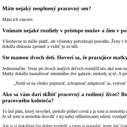
Máte nejaký nesplnený pracovný sen?
Mám ich viacero.
Vnímate nejaké rozdiely v prístupe mužov a žien v po
Všeobecne to môže platiť, ale výnimky potvrdzujú pravidlo. Ženy v 
dokážu diskusiu zjemniť a vrátiť ju za stôl.
Ste mamou dvoch detí. Hovorí sa, že pracujúce matky
Jednoznačne. Teraz pri dvoch malých deťoch rozmýšľam, aká som mus
Matky dokážu manažovať minimálne dve galaxie, niekedy aj tri. A pr
„Nedá sa na všetko pripraviť, schopnosť adaptovať sa, vytrvať
Ako sa vám darí skĺbiť pracovný a rodinný život? Bol
pracovného kolotoča?
To bol plán, ktorý nevyšiel, pretože prišiel covid a ja som si nemohl
že už som si nemohla dovoliť z tej našej odštartovanej rakety vystúpi
Ale ja si dokážem čas dobre rozdeliť a viem si povedať, kedy dať čom