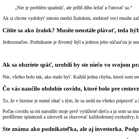
„Nie je problém spadnúť, ale príliš dlho ležať a ľutovať sa.“
Ak si chcete vydobyť miesto medzi žralokmi, niektoré veci musíte zač
Cítite sa ako žralok? Musíte neustále plávať, teda h
Jednoznačne. Podnikanie je životný štýl a jednou jeho súčasťou je 
Ak sa obzriete späť, urobili by ste niečo vo svojom p
Nie, všetko bolo tak, ako malo byť. Každá jedna chyba, ktorú som urob
Čo vás naučilo obdobie covidu, ktoré bolo pre cesto
To, že v biznise je nutné rátať s tým, že sa nedá na všetko pripraviť 
Počas covidu sa mi narodilo moje prvé vytúžené dieťa a ja som sa muse
predĺženie splatností a zároveň sa zbavovať každodennej exekutívy, k
Ste známa ako podnikateľka, ale aj investorka. Podp