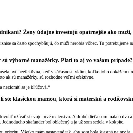
dnikaní? Ženy údajne investujú opatrnejšie ako muži, 
biznise sa často spochybňujú, čo muži nerobia vôbec. Tu potrebujeme n
 sú výborné manažérky. Platí to aj vo vašom prípade?
ela byť neefektívna, keď v súčasnosti vidím, koľko toho dokážem uro
eto ak sú manažérky, sú rozhodne veľmi efektívne.
 a nezlomiť sa je kľúčová.“
i ste klasickou mamou, ktorá si materskú a rodičovsk
a dovoliť užívať si svoje prvé materstvo. A druhé dieťa som mala o dva 
ť. Jednoducho skafander bol oblečený a ja už som sedela v kokpite.
u prioritu. Všetko mám nastavené tak, aby som bola šťastná najprv ja. 