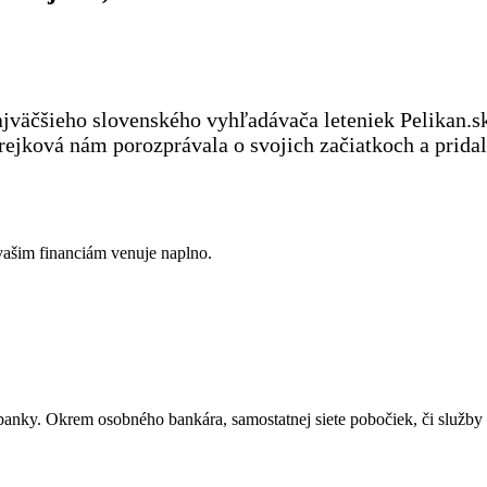
jväčšieho slovenského vyhľadávača leteniek Pelikan.sk
jková nám porozprávala o svojich začiatkoch a pridala
vašim financiám venuje naplno.
anky. Okrem osobného bankára, samostatnej siete pobočiek, či služby 