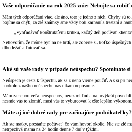
Vaše odporúčanie na rok 2025 znie: Nebojte sa robiť
Mám tých odporúčaní viac, ale áno, toto je jedno z nich. Chyby sú 
bojíme sa chýb, za zlé známky sme vždy boli karhaní a trestaní a hanb
„Vyhľadávať konštruktívnu kritiku, každý deň počúvať klientov
Nehovorím, že máme byť na ne hrdí, ale zoberte si, koľko úspešných ľ
dlho ležať a ľutovať sa.
Aké sú vaše rady v prípade neúspechu? Spomínate si n
Neúspech je cesta k úspechu, ak sa z neho vieme poučiť. Ak si pri n
naokolo z nášho neúspechu nás nikam neposunie.
Mám za sebou veľa neúspechov, neraz mi ľudia na prvýkrát povedali 
nesmie vás to zlomiť, musí vás to vyburcovať k ešte lepším výkonom
Máte aj iné dobré rady pre začínajúce podnikateľky?
Ak ste matky, prestaňte počúvať, čo vám hovorí okolie. Nie ste zlé 
netrpezlivá mama na 24 hodín denne 7 dní v týždni.