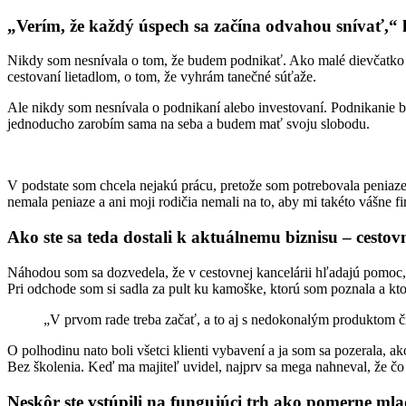
„Verím, že každý úspech sa začína odvahou snívať,“ 
Nikdy som nesnívala o tom, že budem podnikať. Ako malé dievčatko s
cestovaní lietadlom, o tom, že vyhrám tanečné súťaže.
Ale nikdy som nesnívala o podnikaní alebo investovaní. Podnikanie bo
jednoducho zarobím sama na seba a budem mať svoju slobodu.
V podstate som chcela nejakú prácu, pretože som potrebovala peniaze.
nemala peniaze a ani moji rodičia nemali na to, aby mi takéto vášne fi
Ako ste sa teda dostali k aktuálnemu biznisu – cest
Náhodou som sa dozvedela, že v cestovnej kancelárii hľadajú pomoc, 
Pri odchode som si sadla za pult ku kamoške, ktorú som poznala a kto
„V prvom rade treba začať, a to aj s nedokonalým produktom č
O polhodinu nato boli všetci klienti vybavení a ja som sa pozerala, ak
Bez školenia. Keď ma majiteľ uvidel, najprv sa mega nahneval, že čo
Neskôr ste vstúpili na fungujúci trh ako pomerne ml