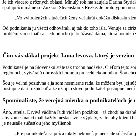
Je ich viacero z rôznych oblastí. Minulý rok ma zaujala Darina Štyria
spoluprácu máme so Zuzkou Slivenskou z Rezke. Je prototypom nesmie
„Vo vyhrotených situáciách ženy veľakrát dokážu diskusiu zjemni
Od podnikania ju všetci odhovárali, aj tak do toho išla. Venuje sa c
problém zamestnať sa. Jednoducho je to úžasná dáma, ktorá podniká s
Čím vás zlákal projekt Jama levova, ktorý je verziou
Podnikateľ je na Slovensku stále tak trochu nadávka. Cieľom tejto šou
regiónoch, vytvárajú obrovskú hodnotu pre celú ekonomiku. Šou chce p
Šou je veľmi pozitívna a ja som nesmierne rada, že môžem byť jej s
postupne darí rozbiehať a že už aj to slovo podnikateľ postupne mení
Spomínali ste, že verejná mienka o podnikateľoch je u
Áno, stretla. Drvivá väčšina ľudí vidí len pozlátku – tá chodí na dr
aby zamestnanci mali každý mesiac svoje výplaty, za to, aby klienti bo
je neustále súčasťou jeho myšlienok.
„Pre podnikateľa sa práca nikdy nekončí, je neustále súčasťou 