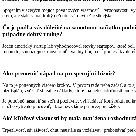
Spojením viacerých mojich povahových vlastností – tvrdohlavosti, vytrv
chýb, ale stále sa na druhý deň otriasť a byť ešte silnejšia.
Čo je podľa vás dôležité na samotnom začiatku podnik
prípadne dobrý timing?
Jeden americký startup lab vyhodnocoval stovky startupov, ktoré boli
potom to, samozrejme, musí robiť kvalitný tím, musí priniesť kvalitný
Ako premeniť nápad na prosperujúci biznis?
Na to je potrebných viacero krokov. V prvom rade treba začať, a to aj 
biznisplán, vyčísliť si reálne náklady, ktoré ma beh spoločnosti bude
Je potrebné nastaviť sa veľmi pozitívne, vyhľadávať konštruktívnu kri
službe vytrvalo pracovať, ak sa nevzdáme pri prvej prekážke.
Aké kľúčové vlastnosti by mala mať žena rozhodnut
Trpezlivosť, súťaživosť, chuť neustále sa vzdelávať, prekonávať prek