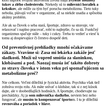
ktorí napriek svojmu aktívnemu životu majú
zvýšené hodnoty
tukov a zlého cholesterolu
. Niekedy sú to
milovníci horaliek a
keksíkov
, ale môže za tým byť porucha metabolizmu. Tieto tuky
nebolia, plávajú voľne v organizme, až sa niekde usadia a spôsobia
akútny problém.
Ale ak sa človek o seba stará, športuje, zdravo sa stravuje, vie
relaxovať i naplno pracovať, robí to najlepšie, čo sa dá. Funkčný
organizmus spaľuje stále – tuky i cukry. Treba to vedieť a viesť k
tomu aj dospievajúce či čerstvo dospelé deti.
Od preventívnej prehliadky mnohí očakávame
zákazy. Vravíme si: Zasa mi lekárka zakáže jesť
sladkosti. Muži už vopred smútia za slaninkou,
klobásami a pod. Naozaj musia ísť takéto dobroty
zo stravy človeka v istom veku pri spomaľujúcom sa
metabolizme preč?
Nie celkom. Veľmi dôležitá je fyzická aktivita. Psychika však tiež
zohráva svoju rolu. Ak máte snívať o klobáse, tak si z nej kúsok
dajte, ale v doobedňajších hodinách. A športujte, chodievajte na
prechádzky. Aj ja
som milovníčka sladkého
, neviem bez neho
fungovať, ale
musím to kompenzovať športo
m. I tu je dôležitá
rovnováha a poriadok v hlave
.