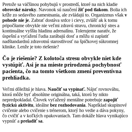
Pretože sa väčšinou pohybujú v prostredí, ktoré na nich kladie
obrovské nároky
. Navonok sú naučení
žiť pod tlakom
. Bolia ich
kríže zo sedavého zamestnania, ale zvládajú to. Organizmus však
v
pohode nie je
. Zabrať dostáva srdce i cievy, zvlášť ak k tomu
pripočítame obvykle nie veľmi zdravú stravu, chronický stres a
kontinuálne vyššiu hladinu adrenalínu. Tolerujeme naratív, že
úspešní a vyťažení ľudia zarábajú dosť a môžu si zaplatiť
nadštandardnú zdravotnú starostlivosť na špičkovej súkromnej
klinike. Lenže je toto riešenie?
Čo je riešenie? Z kolotoča stresu obvykle niet kde
vystúpiť. Asi je na mieste prirodzená pochybnosť
pacienta, čo na tomto všetkom zmení preventívna
prehliadka.
Veľmi dôležitá je hlava.
Naučiť sa vypínať.
Nájsť rovnováhu,
ktorá môže byť absolútne originálna, taká, ktorú by nikto
nepredpokladal. Človek vyťažený mentálne potrebuje
zapojiť
fyzickú aktivitu
, ideálne
bez rozhodovania
. Napríklad skupinové
cvičenie alebo cvičenie s trénerom, ktorý ho vedie a dáva pokyny,
čo cvičiť a v koľkých opakovaniach. Tam dokáže hlava vynikajúco
vypnúť a
preladiť sa
.