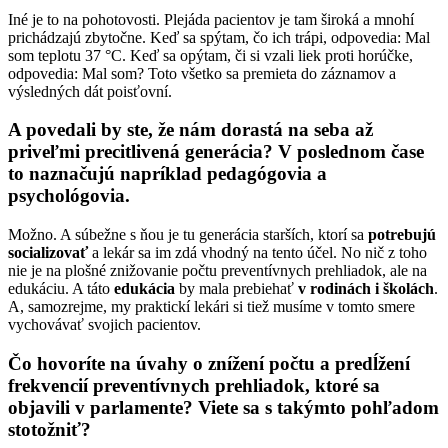
Iné je to na pohotovosti. Plejáda pacientov je tam široká a mnohí
prichádzajú zbytočne. Keď sa spýtam, čo ich trápi, odpovedia: Mal
som teplotu 37 °C. Keď sa opýtam, či si vzali liek proti horúčke,
odpovedia: Mal som? Toto všetko sa premieta do záznamov a
výsledných dát poisťovní.
A povedali by ste, že nám dorastá na seba až
priveľmi precitlivená generácia? V poslednom čase
to naznačujú napríklad pedagógovia a
psychológovia.
Možno. A súbežne s ňou je tu generácia starších, ktorí sa
potrebujú
socializovať
a lekár sa im zdá vhodný na tento účel. No nič z toho
nie je na plošné znižovanie počtu preventívnych prehliadok, ale na
edukáciu. A táto
edukácia
by mala prebiehať
v rodinách i školách
.
A, samozrejme, my praktickí lekári si tiež musíme v tomto smere
vychovávať svojich pacientov.
Čo hovoríte na úvahy o znížení počtu a predĺžení
frekvencií preventívnych prehliadok, ktoré sa
objavili v parlamente? Viete sa s takýmto pohľadom
stotožniť?