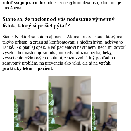
robiť svoju prácu
dôkladne a v celej komplexnosti, ktorá mu je
umožnená.
Stane sa, že pacient od vás nedostane výmenný
lístok, ktorý si prišiel pýtať?
Stane. Niektorí sa potom aj urazia. Ak mali roky lekára, ktorý mal
takýto prístup, a zrazu sú konfrontovaní s niečím iným, nebýva to
ľahké. No platí aj opak. Keď pacientovi navrhnem, nech mi dovolí
vyšetriť ho, nasleduje snímka, niekedy infúzna liečba, lieky,
vysvetlenie režimových opatrení, zrazu vzniká iný pohľad na
zdravotný problém, na prevenciu ako takú, ale aj na
vzťah
praktický lekár – pacient
.