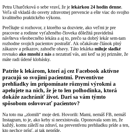
Petra Uharčeková o sebe vraví, že je
lekárkou 24 hodín denne
.
Veľa síl vkladá do osvety zdravotnej prevencie a ešte viac do svojho
kvalitného praktického výkonu.
Prečítajte si rozhovor, z ktorého sa dozviete, ako veľmi je pre
pracovne a rodinne vyťaženého človeka dôležitá pravidelná
návšteva všeobecného lekára a aj to, prečo sa dobrý lekár sem-tam
rozhodne svojich pacientov postrašiť. Ak očakávate článok plný
zákazov a príkazov, zahoďte obavy. Táto lekárka
miluje sladké
rovnako
ako mnohí z nás
a nezatratí vás, ani keď sa jej priznáte, že
máte radi údené klobásky.
Patríte k lekárom, ktorí aj cez Facebook aktívne
pracujú so svojimi pacientmi. Preventívne
prehliadky im pripomínate rôznymi výrokmi a
apelujete na nich, že je to len polhodinka, ktorá
dokáže zachrániť život. Darí sa vám týmto
spôsobom oslovovať pacientov?
Na toto ma „zlomili“ moje deti. Hovorili: Mami, nemáš FB, nemáš
Instagram, to je, ako keby si neexistovala. Oponovala som im, že
každý, komu záleží na zdraví, na preventívnu prehliadku príde a ten,
kto nechce prísť, aj tak nepríde.