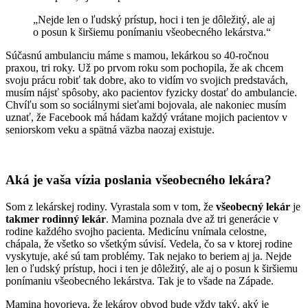
„Nejde len o ľudský prístup, hoci i ten je dôležitý, ale aj
o posun k širšiemu ponímaniu všeobecného lekárstva.“
Súčasnú ambulanciu máme s mamou, lekárkou so 40-ročnou
praxou, tri roky. Už po prvom roku som pochopila, že ak chcem
svoju prácu robiť tak dobre, ako to vidím vo svojich predstavách,
musím nájsť spôsoby, ako pacientov fyzicky dostať do ambulancie.
Chvíľu som so sociálnymi sieťami bojovala, ale nakoniec musím
uznať, že Facebook má hádam každý vrátane mojich pacientov v
seniorskom veku a spätná väzba naozaj existuje.
Aká je vaša vízia poslania všeobecného lekára?
Som z lekárskej rodiny. Vyrastala som v tom, že
všeobecný lekár
je
takmer rodinný lekár
. Mamina poznala dve až tri generácie v
rodine každého svojho pacienta. Medicínu vnímala celostne,
chápala, že všetko so všetkým súvisí. Vedela, čo sa v ktorej rodine
vyskytuje, aké sú tam problémy. Tak nejako to beriem aj ja. Nejde
len o ľudský prístup, hoci i ten je dôležitý, ale aj o posun k širšiemu
ponímaniu všeobecného lekárstva. Tak je to všade na Západe.
Mamina hovorieva, že lekárov obvod bude vždy taký, aký je