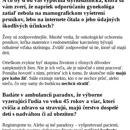
A čo by si od vás vypočula štyridsiatnička, ktorá sa
vám zverí, že napriek odporúčaniu gynekológa
zatiaľ nebola na mamografickom vyšetrení
prsníkov, lebo na internete čítala o jeho údajných
škodlivých účinkoch?
Ženy sú zodpovednejšie. Mnohé vedia, že onkologické ochorenia
prsníkov, krčka maternice i endometriálne karcinómy bývajú
odhalené vďaka skríningu. Zvlášť zodpovedné sú tie, ktoré už majú
deti.
Orieškom zvykne byť skupina životom z rôznych dôvodov
zatrpknutých žien. Nie je ich veľa, ale je náročné s nimi pracovať.
Pomáha hovoriť s nimi, priviesť ich k tomu, že skutočne stále
majú
pre koho žiť
. Stále existuje niekto, kto o ne nechce prísť, alebo
niečo, čo ony samy do budúcna
nechcú stratiť
.
Badáte v ambulancii paradox, že výborne
vyzerajúci ľudia vo veku 45 rokov a viac, ktorí
cvičia a zdravo sa stravujú, majú čerstvo dospelé
deti s nadváhou či až obezitou?
Registrujeme to. Alebo aj iné paradoxy – vyšportovaní pacienti,