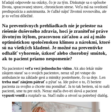
hľadajú odpovede na otázky, čo je za tým. Diskutuje sa o spôsobe
života, spracovanej strave, chronickom strese. Veľa má na svedomí
predispozícia a autoimunita. Je ťažké nájsť životnú rovnováhu, ale
je to veľmi dôležité.
Na preventívnych prehliadkach nie je priestor na
riešenie duševného zdravia, hoci je zraniteľné práve
životným štýlom, pracovnou záťažou a asi aj málo
optimistickou spoločenskou klímou a nárokmi, ktoré
sú na všetkých kladené. Je možné na preventívke
odhaliť vyhorenie, úzkosť alebo chorobný smútok,
ak to pacient priamo nespomenie?
Na pacientovi
veľa vecí jednoducho vidno
. Ak ako lekár máte
záujem starať sa o svojich pacientov, neraz už pri vstupe do
ambulancie na základe gest a mimiky postrehnete, čo sa deje. Len
treba mať záujem pátrať
a pýtať sa. Ide práve o to, či beriete
pacienta za svojho a chcete mu pomáhať. Ja to tak beriem, sú to naši
pacienti, sme tu pre nich. Neraz stačia dve-tri slová a pacient
vypustí ventil
a rozplače sa. Stačí málo a otvorí sa potrebný dialóg.