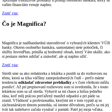
Spoznajte exkluzívne produkty a prístup osobného bankára, ktorý sa
vašim financiám venuje naplno.
Zistiť viac
Čo je Magnifica?
Magnifica je nadštandardná starostlivosť o vybraných klientov VÚB
banky. Okrem osobného bankára, samostatnej siete pobočiek, či
služby InvestPlan, prináša aj hodnotný obsah, ktorý Vám ukáže, ako
si peniaze nielen udržať a znásobiť, ale aj naplno užiť.
Zistiť viac
Stretli sme sa ako redaktorka a lekárka a pustili sa do rozhovoru na
tému, ktorá sa týka väčšiny zaneprázdnených ľudí – prečo máme
tendenciu
odkladať zdravotné prehliadky
a v čom všetkom môžu
pomôcť. Až pri prepisovaní rozhovoru som si uvedomila, že s touto
lekárkou som sa už stretla. Vybavil sa mi chaos a hrôza jedného
rána, keď môj prácou preťažený manžel odpadol a pri páde sa
zranil. Vľúdnosť a profesionalita, ktorými mi v tom vypätí aj so
záchranárskym tímom pomohla, sú istotne dôvodom, prečo sa mi jej
tvár tak naliehavo začala vynárať z pamäti. Patrí jej moja vďaka.