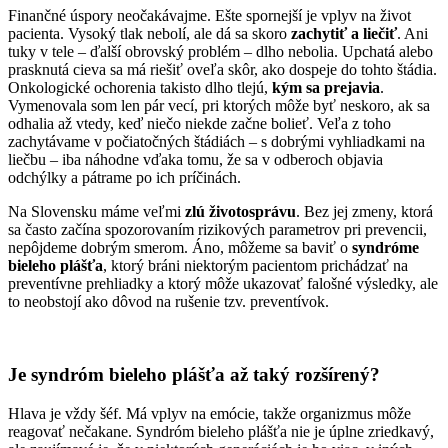
Finančné úspory neočakávajme. Ešte spornejší je vplyv na život
pacienta. Vysoký tlak nebolí, ale dá sa skoro
zachytiť a liečiť
. Ani
tuky v tele – ďalší obrovský problém – dlho nebolia. Upchatá alebo
prasknutá cieva sa má riešiť oveľa skôr, ako dospeje do tohto štádia.
Onkologické ochorenia takisto dlho tlejú,
kým sa prejavia
.
Vymenovala som len pár vecí, pri ktorých môže byť neskoro, ak sa
odhalia až vtedy, keď niečo niekde začne bolieť. Veľa z toho
zachytávame v počiatočných štádiách – s dobrými vyhliadkami na
liečbu – iba náhodne vďaka tomu, že sa v odberoch objavia
odchýlky a pátrame po ich príčinách.
Na Slovensku máme veľmi
zlú životosprávu
. Bez jej zmeny, ktorá
sa často začína spozorovaním rizikových parametrov pri prevencii,
nepôjdeme dobrým smerom. Áno, môžeme sa baviť o
syndróme
bieleho plášťa
, ktorý bráni niektorým pacientom prichádzať na
preventívne prehliadky a ktorý môže ukazovať falošné výsledky, ale
to neobstojí ako dôvod na rušenie tzv. preventívok.
Je syndróm bieleho plášťa až taký rozšírený?
Hlava je vždy šéf. Má vplyv na emócie, takže organizmus môže
reagovať nečakane. Syndróm bieleho plášťa nie je úplne zriedkavý,