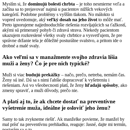
Myslím si, že
dominujú bolesti chrbta
– je toho nesmierne veľa a
začína sa to prejavovať najmä u pacientov nižších vekových
kategórií. Podobne problémy s vyšším tlakom. No málokto si
vopred uvedomuje, aký
veľký dosah na jeho život
to môže mať.
Preto ignorujeme najjednoduchšie riešenia rozvíjajúcich sa ťažkostí,
akými sú primeraný pohyb či zdravá strava. Niekedy pacientom
ukazujem rozkreslené všetky svaly chrbtice a vysvetľujem, že pre
správne držanie tela je dôležité posturálne svalstvo, a pritom ide o
drobné a malé svaly.
Ako veľmi sa v manažmente svojho zdravia líšia
muži a ženy? Čo je pre nich typické?
Muži si viac
budujú prekážky
– načo, prečo, netreba, nemám čas.
Ženy sú iné. Dá sa s nimi ľahšie dopracovať k vyšetreniu i
riešeniam. Asi vo všeobecnosti platí, že ženy
hľadajú spôsoby
, ako
zmeny spraviť, a muži dôvody, prečo nie.
A platí aj to, že ak chcete dostať na preventívne
vyšetrenie muža, ideálne je osloviť jeho ženu?
Samy to tak zvykneme riešiť. Ak manželke povieme, že manžel by
mal prísť na preventívnu prehliadku, reaguje: Jasné, dajte mi termín,
postarám sa o to.