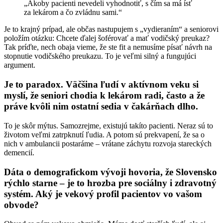
„Akoby pacienti nevedeli vyhodnotiť, s čím sa má ísť
za lekárom a čo zvládnu sami.“
Je to krajný prípad, ale občas nastupujem s „vydieraním“ a seniorovi
položím otázku: Chcete ďalej šoférovať a mať vodičský preukaz?
Tak príďte, nech obaja vieme, že ste fit a nemusíme písať návrh na
stopnutie vodičského preukazu. To je veľmi silný a fungujúci
argument.
Je to paradox. Väčšina ľudí v aktívnom veku si
myslí, že seniori chodia k lekárom radi, často a že
práve kvôli nim ostatní sedia v čakárňach dlho.
To je skôr mýtus. Samozrejme, existujú takíto pacienti. Neraz sú to
životom veľmi zatrpknutí ľudia. A potom sú prekvapení, že sa o
nich v ambulancii postaráme – vrátane záchytu rozvoja stareckých
demencií.
Dáta o demografickom vývoji hovoria, že Slovensko
rýchlo starne – je to hrozba pre sociálny i zdravotný
systém. Aký je vekový profil pacientov vo vašom
obvode?