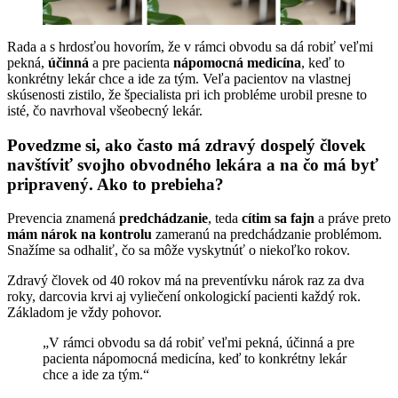
Rada a s hrdosťou hovorím, že v rámci obvodu sa dá robiť veľmi
pekná,
účinná
a pre pacienta
nápomocná medicína
, keď to
konkrétny lekár chce a ide za tým. Veľa pacientov na vlastnej
skúsenosti zistilo, že špecialista pri ich probléme urobil presne to
isté, čo navrhoval všeobecný lekár.
Povedzme si, ako často má zdravý dospelý človek
navštíviť svojho obvodného lekára a na čo má byť
pripravený. Ako to prebieha?
Prevencia znamená
predchádzanie
, teda
cítim sa fajn
a práve preto
mám nárok na kontrolu
zameranú na predchádzanie problémom.
Snažíme sa odhaliť, čo sa môže vyskytnúť o niekoľko rokov.
Zdravý človek od 40 rokov má na preventívku nárok raz za dva
roky, darcovia krvi aj vyliečení onkologickí pacienti každý rok.
Základom je vždy pohovor.
„V rámci obvodu sa dá robiť veľmi pekná, účinná a pre
pacienta nápomocná medicína, keď to konkrétny lekár
chce a ide za tým.“