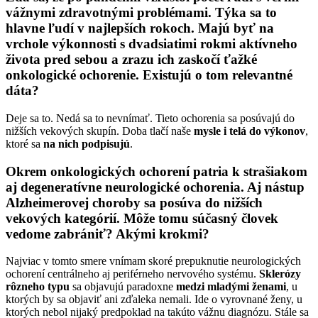
vážnymi zdravotnými problémami. Týka sa to
hlavne ľudí v najlepších rokoch. Majú byť na
vrchole výkonnosti s dvadsiatimi rokmi aktívneho
života pred sebou a zrazu ich zaskočí ťažké
onkologické ochorenie. Existujú o tom relevantné
dáta?
Deje sa to. Nedá sa to nevnímať. Tieto ochorenia sa posúvajú do
nižších vekových skupín. Doba tlačí naše
mysle i telá do výkonov
,
ktoré sa
na nich podpisujú
.
Okrem onkologických ochorení patria k strašiakom
aj degeneratívne neurologické ochorenia. Aj nástup
Alzheimerovej choroby sa posúva do nižších
vekových kategórií. Môže tomu súčasný človek
vedome zabrániť? Akými krokmi?
Najviac v tomto smere vnímam skoré prepuknutie neurologických
ochorení centrálneho aj periférneho nervového systému.
Sklerózy
rôzneho typu
sa objavujú paradoxne
medzi mladými ženami
, u
ktorých by sa objaviť ani zďaleka nemali. Ide o vyrovnané ženy, u
ktorých nebol nijaký predpoklad na takúto vážnu diagnózu. Stále sa