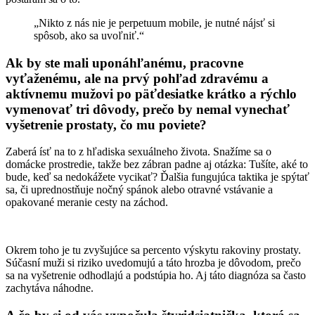
„Nikto z nás nie je perpetuum mobile, je nutné nájsť si
spôsob, ako sa uvoľniť.“
Ak by ste mali uponáhľanému, pracovne
vyťaženému, ale na prvý pohľad zdravému a
aktívnemu mužovi po päťdesiatke krátko a rýchlo
vymenovať tri dôvody, prečo by nemal vynechať
vyšetrenie prostaty, čo mu poviete?
Zaberá ísť na to z hľadiska sexuálneho života. Snažíme sa o
domácke prostredie, takže bez zábran padne aj otázka: Tušíte, aké to
bude, keď sa nedokážete vycikať? Ďalšia fungujúca taktika je spýtať
sa, či uprednostňuje nočný spánok alebo otravné vstávanie a
opakované meranie cesty na záchod.
Okrem toho je tu zvyšujúce sa percento výskytu rakoviny prostaty.
Súčasní muži si riziko uvedomujú a táto hrozba je dôvodom, prečo
sa na vyšetrenie odhodlajú a podstúpia ho. Aj táto diagnóza sa často
zachytáva náhodne.