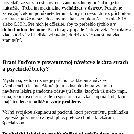
povedať, že so zamestnanými a zaneprázdnenými ľuďmi je to
najťažšie. Treba im maximálne
vychádzať v ústrety
. Pozitívne
zareagujú, ak im ponúknete termín, ktorý im nekoliduje s príchodom
do práce, takže neraz ich oslovíme iba s ponukou času okolo 6.15
alebo 6.30 h. Pre nich je dôležité, aby to prebehlo rýchlo a
v
dohodnutom termíne
. Platí to aj v prípade ľudí vo veku 50 rokov a
viac, ktorí sú z hľadiska zdravotných rizík v súčasnosti najviac
zraniteľní.
Bráni ľuďom v preventívnej návšteve lekára strach
a psychické bloky?
Myslím si, že toto už nie je príčinou odkladania návštev u
všeobecného lekára. Akurát je tu jedna nie dobrá výnimka –
návštevu lekára paradoxne odsúvajú ľudia, ktorých už niečo trápi,
šípia, že im asi niečo je. Je to špecifická a úzka skupina ľudí, ktorí
majú tendenciu
potláčať svoje problémy
.
Veľmi svojskou skupinou sú pacienti, ktorí preventívnu prehliadku
nepovažujú za niečo zmysluplné, pretože chodia k lekárom
špecialistom.