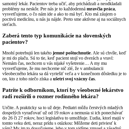
samotný lekár. Pacientov treba učiť, aby prichádzali a neodkladali
problémy na neskôr. Pre nás je to každodenná
mravčia práca
,
vysvetľujeme, o čo nám ide a ako to má byť. Kto má záujem o
poctivú medicínu, u nás ju nájde. Preto sme aktívne aj na sociálnych
sieťach.
Zaberá tento typ komunikácie na slovenských
pacientov?
Mnohí potrebujú len takéto
jemné poštuchnutie
. Ale sú chvíle, keď
je mi do plaču. Sú to tie, keď pacient stojí vo dverách a vraví:
Nemám čas, nechcem u vás nijaké vyšetrenie… A my mu
vysvetľujeme, že mu nechceme nič zlé, že v ambulancii
všeobecného lekára sa dá vyriešiť veľa a v konečnom dôsledku je to
on, kto z toho niečo získa a
ušetrí svoj vzácny čas
.
Patríte k odborníkom, ktorí by všeobecné lekárstvo
radi rozšírili o rozmer rodinného lekára?
Určite. A prakticky sa to už deje. Pediatri môžu čerstvých mladých
dospelých vyraďovať už od 19 rokov a nemusia si ich ponechávať
do 26 či 27 rokov, hoci legislatíva to umožňuje. Ľudia, ktorí majú v
tomto veku deti, neraz prídu s otázkou: Môžeme deti priviesť k
vám? My im to dovoľujeme, lebo v tom vidíme zmysel a zásadný