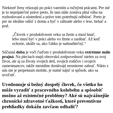
Niektoré ženy relaxujú po práci varením a ručnými prácami. Pre iné
je to neprijateľné práve preto, že tam stále zostáva plná váha na
rozhodovaní a sústredení a práve toto potrebujú odbúrať. Preto je
pre ne ideálne odísť z domu a byť v záhrade alebo v lese, behať a
pod.
„Človek v produktívnom veku sa ženie a musí hnať,
lebo musí byť v práci alebo vo firme a zarábať. Až keď
ochorie, ukáže sa, ako ľahko je nahraditeľný.“
Súčasná
doba
je voči ľuďom v produktívnom veku
extrémne málo
prajná
. Na pleciach majú obrovskú zodpovednosť nielen za svoj
život, ale aj za životy svojich detí, svojich rodičov i svojich
zamestnancov, takže mentálne dostávajú nesmierne zabrať. Nikto z
nás nie je perpetuum mobile, je nutné nájsť si spôsob, ako sa
uvoľniť.
Uvedomuje si bežný dospelý človek, čo všetko ho
môže vyradiť z pracovného kolobehu a spôsobiť
možno až existenčné problémy? Aké sú najvážnejšie
chronické zdravotné ťažkosti, ktoré preventívne
prehliadky dokážu zavčasu odhaliť?