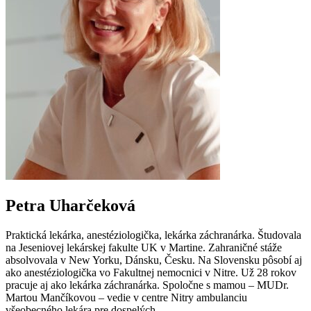
Petra Uharčeková
Praktická lekárka, anestéziologička, lekárka záchranárka. Študovala
na Jeseniovej lekárskej fakulte UK v Martine. Zahraničné stáže
absolvovala v New Yorku, Dánsku, Česku. Na Slovensku pôsobí aj
ako anestéziologička vo Fakultnej nemocnici v Nitre. Už 28 rokov
pracuje aj ako lekárka záchranárka. Spoločne s mamou – MUDr.
Martou Mančíkovou – vedie v centre Nitry ambulanciu
všeobecného lekára pre dospelých.