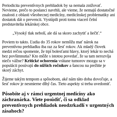
Periodicita preventívnych prehliadok by sa nemala znižovať.
Nevieme, prečo to poslanci navrhli, ale vieme, že nemajú dostatočné
znalosti z oblasti všeobecnej medicíny, medicínskej problematiky ani
dostatok dát o prevencii. Vystúpili proti tomu viacerí čelní
predstavitelia lekárskej obce.
„Vysoký tlak nebolí, ale dá sa skoro zachytiť a liečiť.“
Poviem to takto. Ľudia do 35 rokov nemôžu mať nárok na
preventívnu prehliadku iba raz za šesť rokov. Ak mladý človek
medzi rečou spomenie, že trpí bolesťami hlavy, ktorý lekár to nechá
bez povšimnutia? Kto môže s istotou povedať, že sa tam nerozvíja
niečo vážne?
Kritické ochorenia
vrátane tumorov mozgu sa v
populácii posúvajú
do nižších ročníkov
a šancou na prežitie je
skorý záchyt.
Žijeme takým tempom a spôsobom, aké nám táto doba dovoľuje, a
šesť rokov je nesmierne dlhý čas. Tieto aspekty si treba uvedomiť.
Pôsobíte aj v rámci urgentnej medicíny ako
záchranárka. Viete posúdiť, či sa odklad
preventívnych prehliadok neodzrkadlí v urgentných
zásahoch?