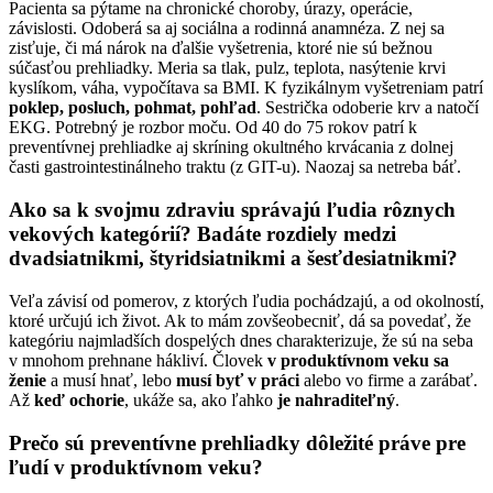
Pacienta sa pýtame na chronické choroby, úrazy, operácie,
závislosti. Odoberá sa aj sociálna a rodinná anamnéza. Z nej sa
zisťuje, či má nárok na ďalšie vyšetrenia, ktoré nie sú bežnou
súčasťou prehliadky. Meria sa tlak, pulz, teplota, nasýtenie krvi
kyslíkom, váha, vypočítava sa BMI. K fyzikálnym vyšetreniam patrí
poklep, posluch, pohmat, pohľad
. Sestrička odoberie krv a natočí
EKG. Potrebný je rozbor moču. Od 40 do 75 rokov patrí k
preventívnej prehliadke aj skríning okultného krvácania z dolnej
časti gastrointestinálneho traktu (z GIT-u). Naozaj sa netreba báť.
Ako sa k svojmu zdraviu správajú ľudia rôznych
vekových kategórií? Badáte rozdiely medzi
dvadsiatnikmi, štyridsiatnikmi a šesťdesiatnikmi?
Veľa závisí od pomerov, z ktorých ľudia pochádzajú, a od okolností,
ktoré určujú ich život. Ak to mám zovšeobecniť, dá sa povedať, že
kategóriu najmladších dospelých dnes charakterizuje, že sú na seba
v mnohom prehnane hákliví. Človek
v produktívnom veku sa
ženie
a musí hnať, lebo
musí byť v práci
alebo vo firme a zarábať.
Až
keď ochorie
, ukáže sa, ako ľahko
je nahraditeľný
.
Prečo sú preventívne prehliadky dôležité práve pre
ľudí v produktívnom veku?