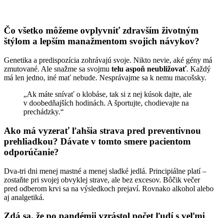
Čo všetko môžeme ovplyvniť zdravším životným
štýlom a lepším manažmentom svojich návykov?
Genetika a predispozícia zohrávajú svoje. Nikto nevie, aké gény má
zmutované. Ale snažme sa svojmu
telu aspoň neubližovať
. Každý
má len jedno, iné mať nebude. Nesprávajme sa k nemu macošsky.
„Ak máte snívať o klobáse, tak si z nej kúsok dajte, ale
v doobedňajších hodinách. A športujte, chodievajte na
prechádzky.“
Ako má vyzerať ľahšia strava pred preventívnou
prehliadkou? Dávate v tomto smere pacientom
odporúčanie?
Dva-tri dni menej mastné a menej sladké jedlá. Principiálne platí –
zostaňte pri svojej obvyklej strave, ale bez excesov. Bôčik večer
pred odberom krvi sa na výsledkoch prejaví. Rovnako alkohol alebo
aj analgetiká.
Zdá sa, že po pandémii vzrástol počet ľudí s veľmi