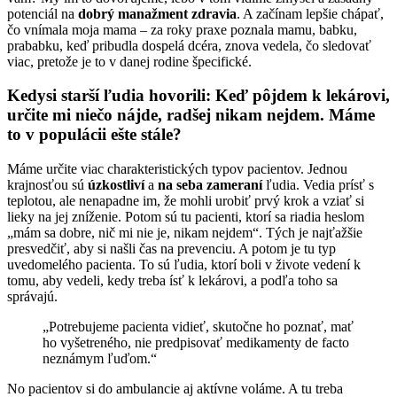
potenciál na
dobrý manažment zdravia
. A začínam lepšie chápať,
čo vnímala moja mama – za roky praxe poznala mamu, babku,
prababku, keď pribudla dospelá dcéra, znova vedela, čo sledovať
viac, pretože je to v danej rodine špecifické.
Kedysi starší ľudia hovorili: Keď pôjdem k lekárovi,
určite mi niečo nájde, radšej nikam nejdem. Máme
to v populácii ešte stále?
Máme určite viac charakteristických typov pacientov. Jednou
krajnosťou sú
úzkostliví
a
na seba zameraní
ľudia. Vedia prísť s
teplotou, ale nenapadne im, že mohli urobiť prvý krok a vziať si
lieky na jej zníženie. Potom sú tu pacienti, ktorí sa riadia heslom
„mám sa dobre, nič mi nie je, nikam nejdem“. Tých je najťažšie
presvedčiť, aby si našli čas na prevenciu. A potom je tu typ
uvedomelého pacienta. To sú ľudia, ktorí boli v živote vedení k
tomu, aby vedeli, kedy treba ísť k lekárovi, a podľa toho sa
správajú.
„Potrebujeme pacienta vidieť, skutočne ho poznať, mať
ho vyšetreného, nie predpisovať medikamenty de facto
neznámym ľuďom.“
No pacientov si do ambulancie aj aktívne voláme. A tu treba