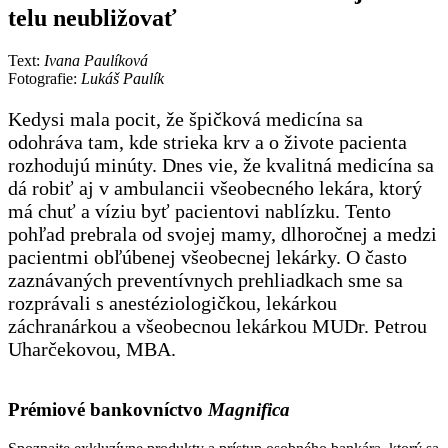
telu neubližovať
Text:
Ivana Paulíková
Fotografie:
Lukáš Paulík
Kedysi mala pocit, že špičková medicína sa
odohráva tam, kde strieka krv a o živote pacienta
rozhodujú minúty. Dnes vie, že kvalitná medicína sa
dá robiť aj v ambulancii všeobecného lekára, ktorý
má chuť a víziu byť pacientovi nablízku. Tento
pohľad prebrala od svojej mamy, dlhoročnej a medzi
pacientmi obľúbenej všeobecnej lekárky. O často
zaznávaných preventívnych prehliadkach sme sa
rozprávali s anestéziologičkou, lekárkou
záchranárkou a všeobecnou lekárkou MUDr. Petrou
Uharčekovou, MBA.
Prémiové bankovníctvo
Magnifica