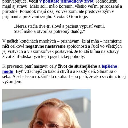
prekvapujúce,
vedú
v podstate jednoduchý život
. Jednoduchú
majú aj stravu. Málo soli, málo korenín, všetko veľmi prirodzené a
prírodné. Poriadok majú ozaj vo všetkom, ale predovšetkým v
prijímaní a prežívaní svojho života. O tom to je.
„Neraz stačia dve-tri slová a pacient vypustí ventil.
Stačí málo a otvorí sa potrebný dialóg.“
V našich končinách mnohých – priznávam, že aj mňa – nesmierne
ničí
celkové
negatívne nastavenie
spoločnosti a ľudí vo všetkých
jej vrstvách a v akomkoľvek postavení. Je to zlá klíma na zdravý
život z hľadiska fyzickej i psychickej pohody.
K prevencii patrí nastaviť celý
život do slušnejšieho a
lepšieho
módu
. Byť vďačnejší za každú chvíľu a každý deň. Starať sa o
seba. A sebalásku rozšíriť do okolia. Lebo platí, že ako sa cítim, to aj
vyžarujem.