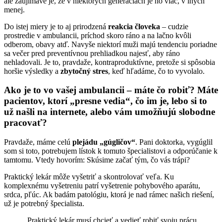
ale zaujímavé je, že v niektorých generáciách je ho viac, v iných
menej.
Do istej miery je to aj prirodzená
reakcia človeka
– cudzie
prostredie v ambulancii, príchod skoro ráno a na lačno kvôli
odberom, obavy atď. Navyše niektorí muži majú tendenciu poriadne
sa večer pred preventívnou prehliadkou najesť, aby ráno
nehladovali. Je to, pravdaže, kontraproduktívne, pretože si spôsobia
horšie výsledky a
zbytočný stres
, keď hľadáme, čo to vyvolalo.
Ako je to vo vašej ambulancii – máte čo robiť? Máte
pacientov, ktorí „presne vedia“, čo im je, lebo si to
už našli na internete, alebo vám umožňujú slobodne
pracovať?
Pravdaže, máme celú
plejádu „gúgličov“
. Pani doktorka, vygúglil
som si toto, potrebujem lístok k tomuto špecialistovi a odporúčanie k
tamtomu. Vtedy hovorím: Skúsime začať tým, čo vás trápi?
Praktický lekár môže vyšetriť a skontrolovať veľa. Ku
komplexnému vyšetreniu patrí vyšetrenie pohybového aparátu,
srdca, pľúc. Ak badám patológiu, ktorá je nad rámec našich riešení,
už je potrebný špecialista.
„Praktický lekár musí chcieť a vedieť robiť svoju prácu