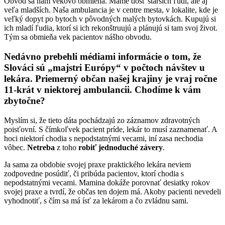
Obvod sa nám vekovo obmieňa. Máme dosť starších ľudí, ale aj
veľa mladších. Naša ambulancia je v centre mesta, v lokalite, kde je
veľký dopyt po bytoch v pôvodných malých bytovkách. Kupujú si
ich mladí ľudia, ktorí si ich rekonštruujú a plánujú si tam svoj život.
Tým sa obmieňa vek pacientov nášho obvodu.
Nedávno prebehli médiami informácie o tom, že
Slováci sú „majstri Európy“ v počtoch návštev u
lekára. Priemerný občan našej krajiny je vraj ročne
11-krát v niektorej ambulancii. Chodíme k vám
zbytočne?
Myslím si, že tieto dáta pochádzajú zo záznamov zdravotných
poisťovní. S čímkoľvek pacient príde, lekár to musí zaznamenať. A
hoci niektorí chodia s nepodstatnými vecami, iní zasa nechodia
vôbec.
Netreba
z toho
robiť jednoduché závery
.
Ja sama za obdobie svojej praxe praktického lekára neviem
zodpovedne posúdiť, či pribúda pacientov, ktorí chodia s
nepodstatnými vecami. Mamina dokáže porovnať desiatky rokov
svojej praxe a tvrdí, že občas ten dojem má. Akoby pacienti nevedeli
vyhodnotiť, s čím sa má ísť za lekárom a čo zvládnu sami.