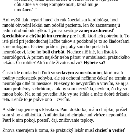
dôkladne a v celej komplexnosti, ktorá mu je
umožnená.“
Ani vyšší tlak nepatrí hneď do rúk špecialistu kardiológa, hoci
mnohí obvodní lekári tam odošlú pacienta, len čo zaznamenajú
jednu drobnú odchýlku. Tým sa zvyšuje
zaneprázdnenosť
špecialistov
a
chýbajú im termíny
pre ľudí, ktorí ich potrebujú. To
isté platí pri jednoduchej liečbe tukov a podobné je to so žiadosťami
k neurológom. Pacient príde s tým, aby som ho poslala k
neurológovi, lebo ho
bolí chrbát
. Nechce nič iné, len lístok k
neurológovi. A pritom najskôr treba pátrať v ambulancii praktického
lekára: Čo robíte? Akú máte životosprávu?
Hýbete sa?
Často ide o mladých ľudí so
sedavým zamestnaním
, ktorí majú
totálny nedostatok pohybu, ale sú ochotní nečinne čakať na termín u
neurológa dlhé tri mesiace. Niekedy to nevydržím a vravím, že aj ja
mám problémy s chrbtom, a ak by som necvičila, neviem, čo by so
mnou bolo. Na to mi povedia: Ale vy ste štíhla a máte dobré držanie
tela. Lenže to je práve ono – cvičím.
A stále bojujeme aj s klasikou: Pani doktorka, mám chrípku, prišiel
som si po antibiotiká. Antibiotiká pri chrípke ani viróze nepomôžu.
Patrí k nim pokoj, posteľ, čaj, znižovanie teploty.
Znova smerujem k tomu, že praktický lekár musí
chcieť a vedieť