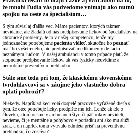
Praktickí lekári to majú ťažké aj vzhľadom na to,
že mnohí ľudia vás podvedome vnímajú ako nutnú
spojku na ceste za špecialistom…
S tým súvisí aj ďalšia vec. Máme pacientov, ktorých takmer
nevídame, ale žiadajú od nás predpisovanie liekov od špecialistov na
chronické problémy. Je to v našej kompetencii, lenže my
jednoznačne potrebujeme
pacienta vidieť
, skutočne ho
poznať
,
mať ho vyšetreného, nie predpisovať medikamenty de facto
neznámym ľuďom. V našej ambulancii v tomto prípade platí, že
stopneme predpisovanie liekov, ak vás fyzicky neuvidíme a
neurobíme preventívnu prehliadku.
Stále sme teda pri tom, že klasickému slovenskému
tvrdohlavcovi sa v záujme jeho vlastného dobra
oplatí pohroziť?
Niekedy. Napríklad keď volá dospelé pracovne vyťažené dieťa s
tým, že otec potrebuje lieky, predpíšte mu ich. Lenže ak ide o
človeka, ktorého sme v ambulancii štyri či päť rokov nevideli,
nevieme, či je mentálne a pohybovo v poriadku ani ako mu slúži
zrak, a on napriek tomu vytrvalo odmieta prísť na preventívnu
prehliadku, čo zostáva?