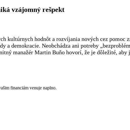
iká vzájomný rešpekt
arých kultúrnych hodnôt a rozvíjania nových cez pomoc 
dy a demokracie. Neobchádza ani potreby „bezproblémov
ný manažér Martin Buňo hovorí, že je dôležité, aby j
vašim financiám venuje naplno.