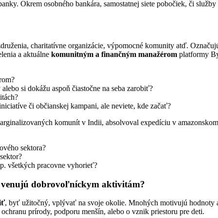
anky. Okrem osobného bankára, samostatnej siete pobočiek, či služby 
ruženia, charitatívne organizácie, výpomocné komunity atď. Označujú s
enia a aktuálne
komunitným a finančným manažérom
platformy By
orom?
 alebo si dokážu aspoň čiastočne na seba zarobiť?
itách?
iciatíve či občianskej kampani, ale neviete, kde začať?
z marginalizovaných komunít v Indii, absolvoval expedíciu v amazonsk
kového sektora?
sektor?
esp. všetkých pracovne vyhorieť?
a venujú dobrovoľníckym aktivitám?
iť
, byť užitočný, vplývať na svoje okolie. Mnohých motivujú hodnoty a
, ochranu prírody, podporu menšín, alebo o vznik priestoru pre deti.