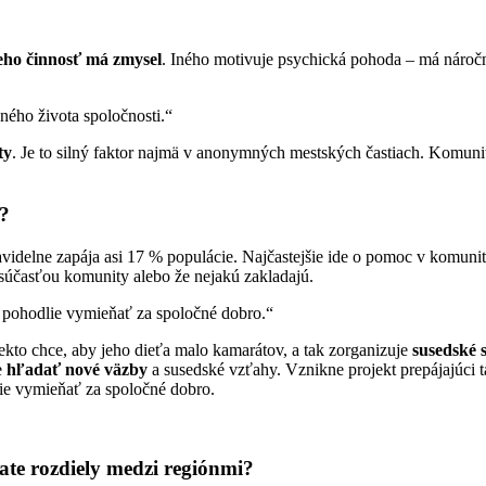
eho činnosť má zmysel
. Iného motivuje psychická pohoda – má náročn
čného života spoločnosti.“
ty
. Je to silný faktor najmä v anonymných mestských častiach. Komunit
o?
idelne zapája asi 17 % populácie. Najčastejšie ide o pomoc v komunit
 súčasťou komunity alebo že nejakú zakladajú.
a pohodlie vymieňať za spoločné dobro.“
kto chce, aby jeho dieťa malo kamarátov, a tak zorganizuje
susedské s
e
hľadať nové väzby
a susedské vzťahy. Vznikne projekt prepájajúci ta
lie vymieňať za spoločné dobro.
ate rozdiely medzi regiónmi?