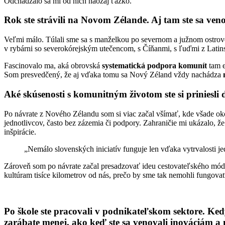
Odchádzalo sa mi od nich naozaj ťažko.
Rok ste strávili na Novom Zélande. Aj tam ste sa ve
Veľmi málo. Túlali sme sa s manželkou po severnom a južnom ostrove, 
v rybárni so severokórejským utečencom, s Číňanmi, s ľuďmi z Latin
Fascinovalo ma, aká obrovská
systematická podpora komunít
tam e
Som presvedčený, že aj vďaka tomu sa Nový Zéland vždy nachádza
Aké skúsenosti s komunitným životom ste si priniesl
Po návrate z Nového Zélandu som si viac začal všímať, kde všade oko
jednotlivcov, často bez zázemia či podpory. Zahraničie mi ukázalo, 
inšpirácie.
„Nemálo slovenských iniciatív funguje len vďaka vytrvalosti jed
Zároveň som po návrate začal presadzovať ideu cestovateľského mód
kultúram tisíce kilometrov od nás, prečo by sme tak nemohli fungov
Po škole ste pracovali v podnikateľskom sektore. Ke
zarábate menej, ako keď ste sa venovali inováciám a