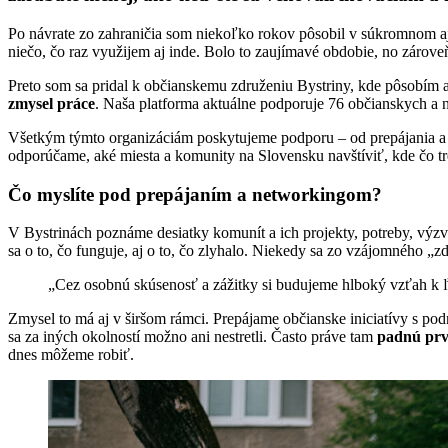
Po návrate zo zahraničia som niekoľko rokov pôsobil v súkromnom aj
niečo, čo raz využijem aj inde. Bolo to zaujímavé obdobie, no zároveň
Preto som sa pridal k občianskemu združeniu Bystriny, kde pôsobím
zmysel práce
. Naša platforma aktuálne podporuje 76 občianskych a
Všetkým týmto organizáciám poskytujeme podporu – od prepájania a
odporúčame, aké miesta a komunity na Slovensku navštíviť, kde čo t
Čo myslíte pod prepájaním a networkingom?
V Bystrinách poznáme desiatky komunít a ich projekty, potreby, výz
sa o to, čo funguje, aj o to, čo zlyhalo. Niekedy sa zo vzájomného „zd
„Cez osobnú skúsenosť a zážitky si budujeme hlboký vzťah k ľ
Zmysel to má aj v širšom rámci. Prepájame občianske iniciatívy s po
sa za iných okolností možno ani nestretli. Často práve tam
padnú prv
dnes môžeme robiť.