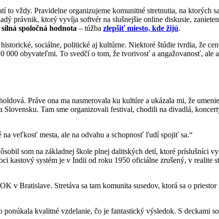
í to vždy. Pravidelne organizujeme komunitné stretnutia, na ktorých sa
ladý právnik, ktorý vyvíja softvér na slušnejšie online diskusie, zanie
a
silná spoločná hodnota
– túžba
zlepšiť miesto, kde žijú
.
storické, sociálne, politické aj kultúrne. Niektoré štúdie tvrdia, že cen
0 000 obyvateľmi. To svedčí o tom, že tvorivosť a angažovanosť, ale 
niholdová. Práve ona ma nasmerovala ku kultúre a ukázala mi, že umen
na Slovensku. Tam sme organizovali festival, chodili na divadlá, koncer
é na veľkosť mesta, ale na odvahu a schopnosť ľudí spojiť sa.“
sobil som na základnej škole plnej dalitských detí, ktoré príslušníci v
 kastový systém je v Indii od roku 1950 oficiálne zrušený, v realite s
 v Bratislave. Stretáva sa tam komunita susedov, ktorá sa o priestor s
lebo ponúkala kvalitné vzdelanie, čo je fantastický výsledok. S deckami 