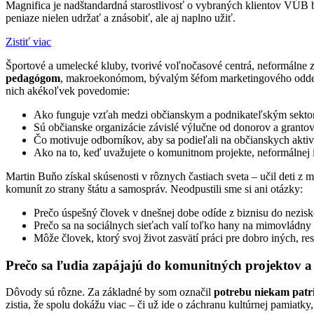
Magnifica je nadštandardná starostlivosť o vybraných klientov VÚB b
peniaze nielen udržať a znásobiť, ale aj naplno užiť.
Zistiť viac
Športové a umelecké kluby, tvorivé voľnočasové centrá, neformálne zd
pedagógom
, makroekonómom, bývalým šéfom marketingového oddel
nich akékoľvek povedomie:
Ako funguje vzťah medzi občianskym a podnikateľským sekt
Sú občianske organizácie závislé výlučne od donorov a grantov
Čo motivuje odborníkov, aby sa podieľali na občianskych aktiv
Ako na to, keď uvažujete o komunitnom projekte, neformálnej in
Martin Buňo získal skúsenosti v rôznych častiach sveta – učil deti 
komunít zo strany štátu a samospráv. Neodpustili sme si ani otázky:
Prečo úspešný človek v dnešnej dobe odíde z biznisu do nezis
Prečo sa na sociálnych sieťach valí toľko hany na mimovládny 
Môže človek, ktorý svoj život zasvätí práci pre dobro iných, r
Prečo sa ľudia zapájajú do komunitných projektov 
Dôvody sú rôzne. Za základné by som označil
potrebu niekam patr
zistia, že spolu dokážu viac – či už ide o záchranu kultúrnej pamiatky