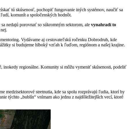
ískať tú skúsenosť, pochopiť fungovanie iných systémov, naučiť sa
ka ľudí, komunít a spoločenských hodnôt.
re sa nedajú porovnať so súkromným sektorom, ale
vynahradí to
nej.
 mentoring. Vydávame aj cestovateľskú ročenku Dobrodruh, kde
ážitky si budujeme hlboký vzťah k ľuďom, regiónom a našej krajine.
é, inokedy regionálne. Komunity si môžu vymeniť skúsenosti, podeliť
 medzisektorové stretnutia, kde sa spolu rozprávajú ľudia, ktorí by
nie týchto „bublín“ vnímam ako jednu z najdôležitejších vecí, ktoré