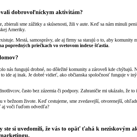
novali dobrovoľníckym aktivitám?
zbierali sme zážitky a skúsenosti, žili v aute. Keď sa nám minuli peni
skej Ameriky.
xistuje. Mestá, samosprávy, ale aj firmy sa starajú o to, aby komunity 
na popredných priečkach vo svetovom indexe šťastia
.
i domov?
lo nás fungujú drobné, no dôležité komunity a zároveň kde chýbajú. N
že to ide aj inak. Je dobré vidieť, ako občianska spoločnosť funguje v
notlivcov, často bez zázemia či podpory. Zahraničie mi ukázalo, že to i
u v bežnom živote. Keď cestujeme, sme zvedavejší, otvorenejší, ohľa
ať aj voči ľuďom odvedľa?
dy ste si uvedomili, že vás to opäť ťahá k neziskovým
 marketingu.