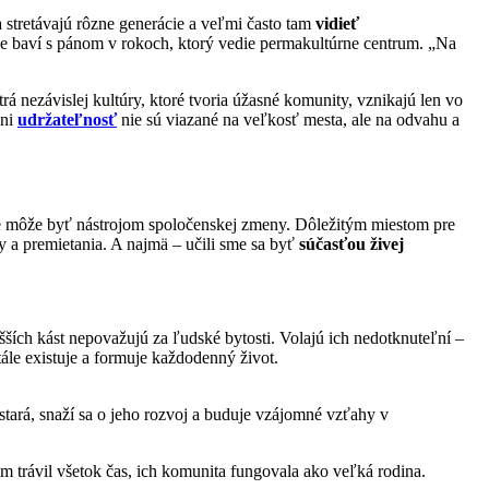
 stretávajú rôzne generácie a veľmi často tam
vidieť
tene baví s pánom v rokoch, ktorý vedie permakultúrne centrum. „Na
trá nezávislej kultúry, ktoré tvoria úžasné komunity, vznikajú len vo
ani
udržateľnosť
nie sú viazané na veľkosť mesta, ale na odvahu a
ie môže byť nástrojom spoločenskej zmeny. Dôležitým miestom pre
ty a premietania. A najmä – učili sme sa byť
súčasťou živej
yšších kást nepovažujú za ľudské bytosti. Volajú ich nedotknuteľní –
tále existuje a formuje každodenný život.
tará, snaží sa o jeho rozvoj a buduje vzájomné vzťahy v
som trávil všetok čas, ich komunita fungovala ako veľká rodina.