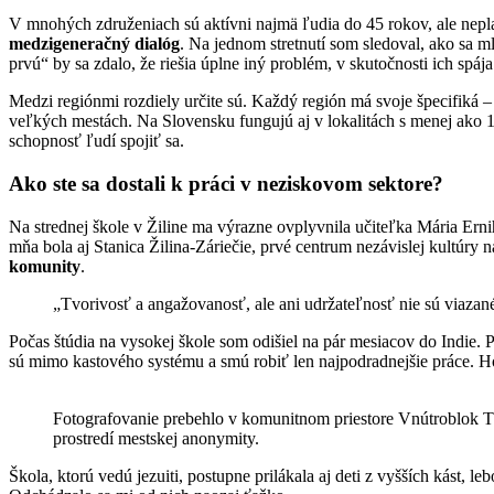
V mnohých združeniach sú aktívni najmä ľudia do 45 rokov, ale neplat
medzigeneračný dialóg
. Na jednom stretnutí som sledoval, ako sa m
prvú“ by sa zdalo, že riešia úplne iný problém, v skutočnosti ich spáj
Medzi regiónmi rozdiely určite sú. Každý región má svoje špecifiká – hi
veľkých mestách. Na Slovensku fungujú aj v lokalitách s menej ako 1
schopnosť ľudí spojiť sa.
Ako ste sa dostali k práci v neziskovom sektore?
Na strednej škole v Žiline ma výrazne ovplyvnila učiteľka Mária Er
mňa bola aj Stanica Žilina-Záriečie, prvé centrum nezávislej kultúry 
komunity
.
„Tvorivosť a angažovanosť, ale ani udržateľnosť nie sú viazan
Počas štúdia na vysokej škole som odišiel na pár mesiacov do Indie. Pô
sú mimo kastového systému a smú robiť len najpodradnejšie práce. Hoci
Fotografovanie prebehlo v komunitnom priestore Vnútroblok TOK
prostredí mestskej anonymity.
Škola, ktorú vedú jezuiti, postupne prilákala aj deti z vyšších kást, 