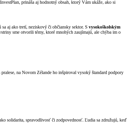
InvestPlan, prináša aj hodnotný obsah, ktorý Vám ukáže, ako si
a aj ako tretí, neziskový či občiansky sektor. S
vysokoškolským
striny sme otvorili témy, ktoré mnohých zaujímajú, ale chýba im o
om pralese, na Novom Zélande ho inšpiroval vysoký štandard podpory
ko solidarita, spravodlivosť či zodpovednosť. Ľudia sa združujú, keď