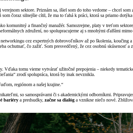
 verejnom sektore. Priznám sa, išiel som do toho vedome – chcel som z
 som čoraz silnejšie cítil, že ma to ťahá k práci, ktorá sa priamo dotý
 ako komunitný a finančný manažér. Samozrejme, platy v treťom sekto
 neformálnych združení, no spolupracujeme aj s mnohými ďalšími mimo 
 networkingu cez expertných dobrovoľníkov až po školenia, koučing a
reba ochutnať, čo zažiť. Som presvedčený, že cez osobnú skúsenosť a z
vy. Vďaka tomu vieme vytvárať užitočné prepojenia – niekedy tematick
ieľania“ zrodí spolupráca, ktorá by inak nevznikla.
uďom, regiónom a našej krajine.“
dnikateľmi, so samosprávami či s akademickými odborníkmi. Pripravujeme
é bariéry
a predsudky,
začne sa dialóg
a vznikne niečo nové. Zbližova