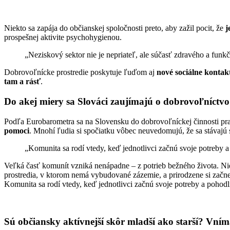
Niekto sa zapája do občianskej spoločnosti preto, aby zažil pocit, že
j
prospešnej aktivite psychohygienou.
„Neziskový sektor nie je nepriateľ, ale súčasť zdravého a funk
Dobrovoľnícke prostredie poskytuje ľuďom aj
nové sociálne kontak
tam a rásť
.
Do akej miery sa Slováci zaujímajú o dobrovoľníctv
Podľa Eurobarometra sa na Slovensku do dobrovoľníckej činnosti prav
pomoci
. Mnohí ľudia si spočiatku vôbec neuvedomujú, že sa stávajú
„Komunita sa rodí vtedy, keď jednotlivci začnú svoje potreby 
Veľká časť komunít vzniká nenápadne – z potrieb bežného života. Nie
prostredia, v ktorom nemá vybudované zázemie, a prirodzene si začn
Komunita sa rodí vtedy, keď jednotlivci začnú svoje potreby a pohod
Sú občiansky aktívnejší skôr mladší ako starší? Vním