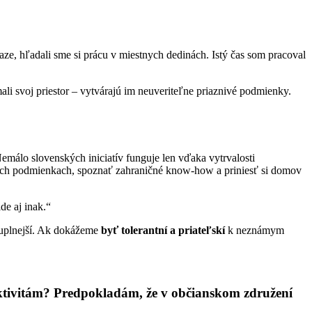
aze, hľadali sme si prácu v miestnych dedinách. Istý čas som pracoval
mali svoj priestor – vytvárajú im neuveriteľne priaznivé podmienky.
emálo slovenských iniciatív funguje len vďaka vytrvalosti
 iných podmienkach, spoznať zahraničné know-how a priniesť si domov
de aj inak.“
duplnejší. Ak dokážeme
byť tolerantní a priateľskí
k neznámym
 aktivitám? Predpokladám, že v občianskom združení