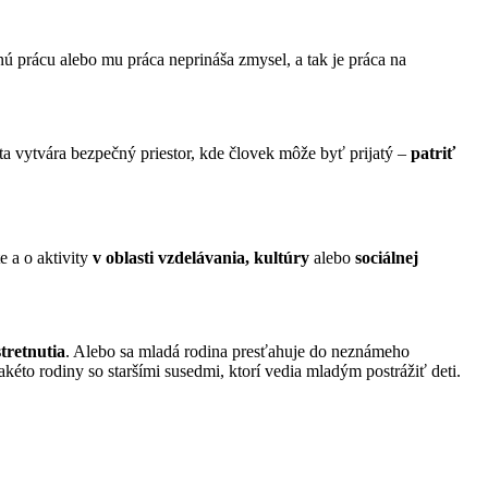
ú prácu alebo mu práca neprináša zmysel, a tak je práca na
a vytvára bezpečný priestor, kde človek môže byť prijatý –
patriť
e a o aktivity
v oblasti vzdelávania, kultúry
alebo
sociálnej
tretnutia
. Alebo sa mladá rodina presťahuje do neznámeho
kéto rodiny so staršími susedmi, ktorí vedia mladým postrážiť deti.